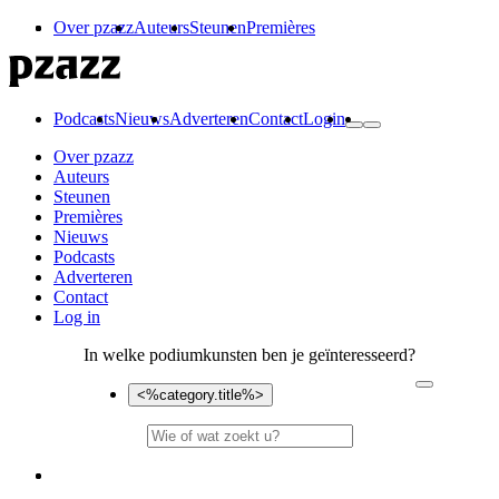
Over pzazz
Auteurs
Steunen
Premières
Podcasts
Nieuws
Adverteren
Contact
Login
Over pzazz
Auteurs
Steunen
Premières
Nieuws
Podcasts
Adverteren
Contact
Log in
In welke podiumkunsten ben je geïnteresseerd?
<%category.title%>