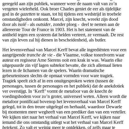
geregeld aan zijn publiek, wanneer weer de naam valt van zo’n
vergeten wielerheld. Ook broer Charles geniet de eer als tijdelijke
god in de
gazetten
te staan, tot hij tijdens een wedstrijd in troebele
omstandigheden omkomt. Marcel, zijn knecht, wreekt zijn dood
door als
isolé
- als
outsider
, zonder ploeg - deel te nemen aan de
allereerste Tour de France in 1903. Het is het statement van de
antiheld tegen een systeem dat helden verteert, ze vermaalt. De rest
van zijn leven zal hij dienen in bescheidenheid, als butler.
Het levensverhaal van Marcel Kerff bevat alle ingrediënten voor een
aangrijpende
tranche de vie
- die Vlaamse, volkse toneelvorm waar
auteur en regisseur Arne Sierens ooit een krak in was. Waarin elke
uitgepuurde zin vijf lagen subtekst bevatte, die zich allemaal lieten
lezen in de lichamen van de spelers. Waarin dramatische
gebeurtenissen slechts de opmaat vormden voor ware tragiek.
Tragiek speelt zich af in een onuitgesproken weten (tussen de
personages, tussen de personages en het publiek) dat de anekdotiek
ver overstijgt. In ‘Kerff’ vormt de metafoor van de knecht de
voedingsbodem voor zo’n groter, universeel weten. Alleen wordt die
metafoor pontificaal bovenop het levensverhaal van Marcel Kerff
gelegd, tot in den treure uitgelegd en herhaald, waardoor Dewaele
bij momenten meer wegheeft van een prediker dan van een verteller.
We kijken niet naar het verhaal van Marcel Kerff, we kijken naar
iemand die ons omstandig uitlegt wat het verhaal van Marcel Kerff
betekent
. Zo valt er weinig meer te ontdekken, of zelfs maar te