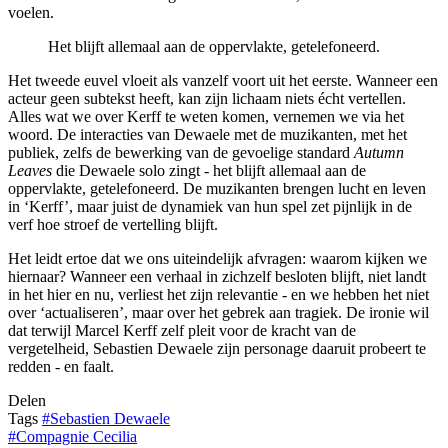
voelen.
Het blijft allemaal aan de oppervlakte, getelefoneerd.
Het tweede euvel vloeit als vanzelf voort uit het eerste. Wanneer een
acteur geen subtekst heeft, kan zijn lichaam niets écht vertellen.
Alles wat we over Kerff te weten komen, vernemen we via het
woord. De interacties van Dewaele met de muzikanten, met het
publiek, zelfs de bewerking van de gevoelige standard
Autumn
Leaves
die Dewaele solo zingt - het blijft allemaal aan de
oppervlakte, getelefoneerd. De muzikanten brengen lucht en leven
in ‘Kerff’, maar juist de dynamiek van hun spel zet pijnlijk in de
verf hoe stroef de vertelling blijft.
Het leidt ertoe dat we ons uiteindelijk afvragen: waarom kijken we
hiernaar? Wanneer een verhaal in zichzelf besloten blijft, niet landt
in het hier en nu, verliest het zijn relevantie - en we hebben het niet
over ‘actualiseren’, maar over het gebrek aan tragiek. De ironie wil
dat terwijl Marcel Kerff zelf pleit voor de kracht van de
vergetelheid, Sebastien Dewaele zijn personage daaruit probeert te
redden - en faalt.
Delen
Tags
#
Sebastien Dewaele
#
Compagnie Cecilia