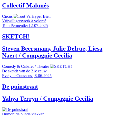
Collectif Malunés
Circus
Vrijwilligerswerk à volonté
Tom Permentier
|
2-07-2025
SKETCH!
Steven Beersmans, Julie Delrue, Liesa
Naert / Compagnie Cecilia
Comedy & Cabaret
/
Theater
De sketch van de 21e eeuw
Evelyne Coussens
|
8-06-2025
De puinstraat
Yahya Terryn / Compagnie Cecilia
Humor: de blinde vlekken