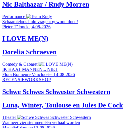
Nic Balthazar / Rudy Morren
Performance
Schaamteloos hulp vragen: gewoon doen!
Pieter T’Jonck
|
4-08-2026
I LOVE ME(N)
Dorelia Schraeven
Comedy & Cabaret
IK HAAT MANNEN... NIET
Flora Bonneure Vanclooster
|
4-08-2026
RECENSIEWORKSHOP
Schwe Schwes Schwester Schwestern
Luna, Winter, Toulouse en Jules De Cock
Theater
Wanneer vier stemmen één verhaal worden
Madelief Sannen
|
3-08-2026