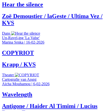
Hear the silence
Zoë Demoustier / laGeste / Ultima Vez /
KVS
Dans
Un-Ravel-ing 'La Valse'
Marina Srnka
|
16-02-2026
COPYRIOT
Krapp / KVS
Theater
Cartografie van Angst
Aïcha Mouhamou
|
6-02-2026
Wavelength
Antigone / Haider Al Timimi / Lucius