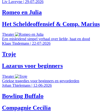
Liv Laveyne
|
29-07-2026
Romeo en Julia
Het Scheldeoffensief & Comp. Marius
Theater
Een misleidend simpel verhaal over liefde, haat en dood
Klaas Tindemans
|
22-07-2026
Troje
Lazarus voor beginners
Theater
Griekse tragedies voor beginners en gevorderden
Johan Thielemans
|
12-06-2026
Bowling Buffalo
Compagnie Cecilia