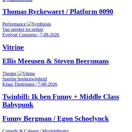
Thomas Ryckewaert / Platform 0090
Performance
Van spreker tot preker
Evelyne Coussens
|
7-08-2026
Vitrine
Ellis Meeusen & Steven Beersmans
Theater
Speelse boekenwijsheid
Klaas Tindemans
|
7-08-2026
Twinbill: Ik ben Funny + Middle Class
Babypunk
Funny Bergman / Egon Schoelynck
Comedy & Cabaret
/
Muziektheater