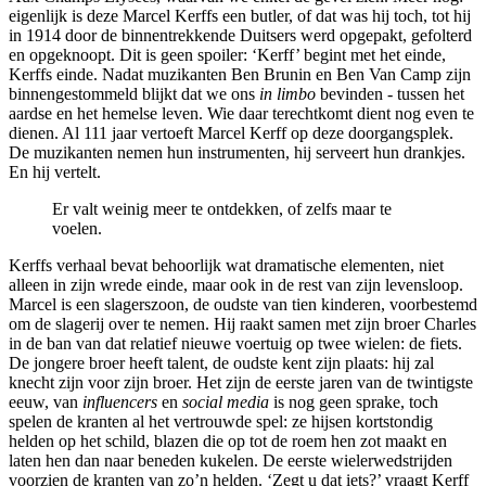
eigenlijk is deze Marcel Kerffs een butler, of dat was hij toch, tot hij
in 1914 door de binnentrekkende Duitsers werd opgepakt, gefolterd
en opgeknoopt. Dit is geen spoiler: ‘Kerff’ begint met het einde,
Kerffs einde. Nadat muzikanten Ben Brunin en Ben Van Camp zijn
binnengestommeld blijkt dat we ons
in limbo
bevinden - tussen het
aardse en het hemelse leven. Wie daar terechtkomt dient nog even te
dienen. Al 111 jaar vertoeft Marcel Kerff op deze doorgangsplek.
De muzikanten nemen hun instrumenten, hij serveert hun drankjes.
En hij vertelt.
Er valt weinig meer te ontdekken, of zelfs maar te
voelen.
Kerffs verhaal bevat behoorlijk wat dramatische elementen, niet
alleen in zijn wrede einde, maar ook in de rest van zijn levensloop.
Marcel is een slagerszoon, de oudste van tien kinderen, voorbestemd
om de slagerij over te nemen. Hij raakt samen met zijn broer Charles
in de ban van dat relatief nieuwe voertuig op twee wielen: de fiets.
De jongere broer heeft talent, de oudste kent zijn plaats: hij zal
knecht zijn voor zijn broer. Het zijn de eerste jaren van de twintigste
eeuw, van
influencers
en
social media
is nog geen sprake, toch
spelen de kranten al het vertrouwde spel: ze hijsen kortstondig
helden op het schild, blazen die op tot de roem hen zot maakt en
laten hen dan naar beneden kukelen. De eerste wielerwedstrijden
voorzien de kranten van zo’n helden. ‘Zegt u dat iets?’ vraagt Kerff