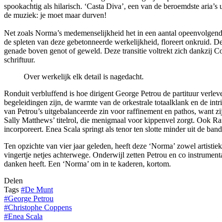
spookachtig als hilarisch. ‘Casta Diva’, een van de beroemdste aria’s
de muziek: je moet maar durven!
Net zoals Norma’s medemenselijkheid het in een aantal opeenvolgende
de spleten van deze gebetonneerde werkelijkheid, floreert onkruid. De
genade boven genot of geweld. Deze transitie voltrekt zich dankzij Co
schriftuur.
Over werkelijk elk detail is nagedacht.
Ronduit verbluffend is hoe dirigent George Petrou de partituur verlev
begeleidingen zijn, de warmte van de orkestrale totaalklank en de intri
van Petrou’s uitgebalanceerde zin voor raffinement en pathos, want zij
Sally Matthews’ titelrol, die menigmaal voor kippenvel zorgt. Ook Raff
incorporeert. Enea Scala springt als tenor ten slotte minder uit de band,
Ten opzichte van vier jaar geleden, heeft deze ‘Norma’ zowel artisti
vingertje netjes achterwege. Onderwijl zetten Petrou en co instrument
danken heeft. Een ‘Norma’ om in te kaderen, kortom.
Delen
Tags
#
De Munt
#
George Petrou
#
Christophe Coppens
#
Enea Scala