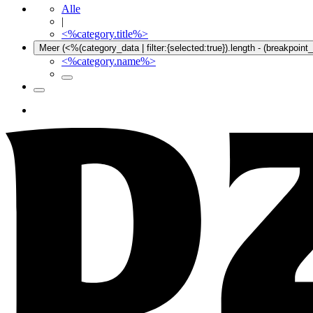
Alle
|
<%category.title%>
Meer (<%(category_data | filter:{selected:true}).length - (breakpoin
<%category.name%>