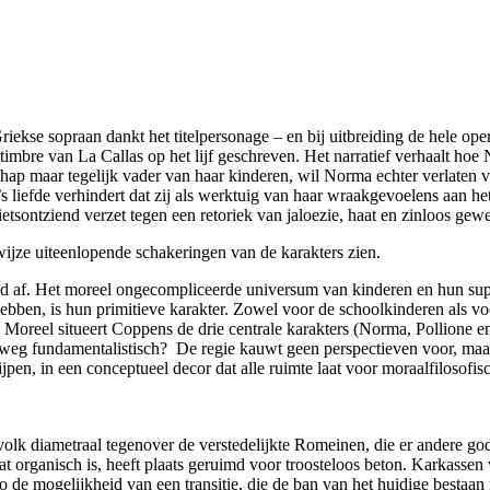
kse sopraan dankt het titelpersonage – en bij uitbreiding de hele oper
 timbre van La Callas op het lijf geschreven. Het narratief verhaalt h
ap maar tegelijk vader van haar kinderen, wil Norma echter verlaten voo
 liefde verhindert dat zij als werktuig van haar wraakgevoelens aan het
ietsontziend verzet tegen een retoriek van jaloezie, haat en zinloos gewe
wijze uiteenlopende schakeringen van de karakters zien.
d af. Het moreel ongecompliceerde universum van kinderen en hun superh
ebben, is hun primitieve karakter. Zowel voor de schoolkinderen als vo
 Moreel situeert Coppens de drie centrale karakters (Norma, Pollione en
eg fundamentalistisch? De regie kauwt geen perspectieven voor, maar 
n, in een conceptueel decor dat alle ruimte laat voor moraalfilosofisc
uurvolk diametraal tegenover de verstedelijkte Romeinen, die er andere
 organisch is, heeft plaats geruimd voor troosteloos beton. Karkassen v
to de mogelijkheid van een transitie, die de ban van het huidige bestaa