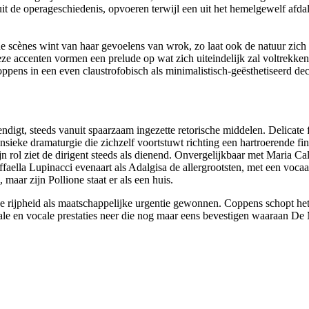
 uit de operageschiedenis, opvoeren terwijl een uit het hemelgewelf afd
 scènes wint van haar gevoelens van wrok, zo laat ook de natuur zich 
ze accenten vormen een prelude op wat zich uiteindelijk zal voltrekken
ppens in een even claustrofobisch als minimalistisch-geësthetiseerd dec
endigt, steeds vanuit spaarzaam ingezette retorische middelen. Delicate 
nsieke dramaturgie die zichzelf voortstuwt richting een hartroerende fin
n rol ziet de dirigent steeds als dienend. Onvergelijkbaar met Maria Ca
aella Lupinacci evenaart als Adalgisa de allergrootsten, met een vocaal
 maar zijn Pollione staat er als een huis.
eke rijpheid als maatschappelijke urgentie gewonnen. Coppens schopt he
ale en vocale prestaties neer die nog maar eens bevestigen waaraan De M