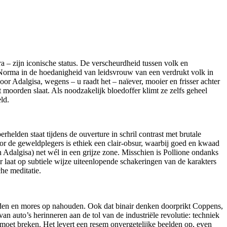
a – zijn iconische status. De verscheurdheid tussen volk en
oe Norma in de hoedanigheid van leidsvrouw van een verdrukt volk in
r Adalgisa, wegens – u raadt het – naïever, mooier en frisser achter
 moorden slaat. Als noodzakelijk bloedoffer klimt ze zelfs geheel
ld.
elden staat tijdens de ouverture in schril contrast met brutale
or de geweldplegers is ethiek een clair-obsur, waarbij goed en kwaad
 Adalgisa) net wél in een grijze zone. Misschien is Pollione ondanks
laat op subtiele wijze uiteenlopende schakeringen van de karakters
he meditatie.
 goden en mores op nahouden. Ook dat binair denken doorprikt Coppens,
an auto’s herinneren aan de tol van de industriële revolutie: techniek
n moet breken. Het levert een resem onvergetelijke beelden op, even