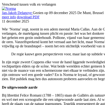
Verscheurd tussen volk en verlangen
Jan-Jakob Delanoye
Gezien op 09 december 2025
De Munt, Brussel
meer info
download PDF
11 december 2025
Wie ‘Norma’ zegt, noemt in een adem meestal Maria Callas. Aan de Grie
verlangen, de martelgang tussen plicht en passie: het was het donkere
het geheim een gezin onderhoudt. Pollione, vijand van haar gemeensch
de oren. Vanzelfsprekend komt het verraad aan het licht, maar Norma’s
vrijwllig op de brandstapel – noem het een stichtelijk voorbeeld van n
De regie kauwt geen perspectieven voor, maar laat op subtiele 
In zijn regie zweert Coppens elke voor de hand liggende tweeledighei
vechtpartijen elders op de scène. Wat beide werelden echter gemeen h
niet via de nuance van een schermerzone met elkaar te verbinden zijn.
zijn ontrouw wel een goede vader? En is Norma te loyaal, of gewoonw
zien. Het publiek mag hen dus autonoom proberen aanvoelen en begrijpe
De uitgewoonde aarde
Bij librettist Felice Romani (1788 – 1865) staan de Galliërs als nat
en wel met een scenografie die een uitgewoonde aarde laat zien. Al wat
heeft de plaats van de natuur ingenomen. Tegelijk representeert de au