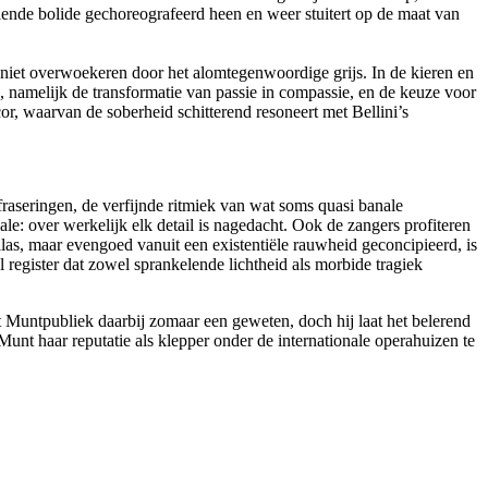
alende bolide gechoreografeerd heen en weer stuitert op de maat van
niet overwoekeren door het alomtegenwoordige grijs. In de kieren en
, namelijk de transformatie van passie in compassie, en de keuze voor
or, waarvan de soberheid schitterend resoneert met Bellini’s
fraseringen, de verfijnde ritmiek van wat soms quasi banale
ale: over werkelijk elk detail is nagedacht. Ook de zangers profiteren
llas, maar evengoed vanuit een existentiële rauwheid geconcipieerd, is
 register dat zowel sprankelende lichtheid als morbide tragiek
t Muntpubliek daarbij zomaar een geweten, doch hij laat het belerend
unt haar reputatie als klepper onder de internationale operahuizen te