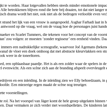
 lijkt te worden. Haar lotgevallen hebben steeds minder emotionele impa
lle betrokkenen blijven rond die hete brij draaien, tot dat niet langer 
gisch drama wordt het niet, ook niet als de bedrogen verloofde even vech
het strand het lijk van een vrouw is aangespoeld. Asghar Farhadi laat i
n antwoord op die vraag, wel om de vraag hoe de personages juist hand
maeker en Scarlet Tummers, die tekenen voor het concept van de voorst
n’ zou volgen: ze moesten ‘zonder regisseur’ een eenheid vinden. Daar
is immers een nadrukkelijke scenografie, waarvoor Joé Agemans (bekend
 vanaf de vloer een doek omhoog dat met abstracte kleurvlakken een stra
ook weer in de toneeltoren.
oed, een opblaasbaar paardje. Het is als een zolder waar de spelers in 
el evenwicht. Als een scène zich aan de branding afspeelt overvleugelt
edrijven en een inleiding. In de inleiding zien we Elly behoedzaam, in
rloofde. Een miezerige regen maakt de scène nog treuriger.
tte voorstellingen.
ote rol. Na het voorspel van Jäger komt de hele groep uitgelaten binnen 
ken. Daar vermaken ze zich verder met woordspelletjes. De kinderen lat