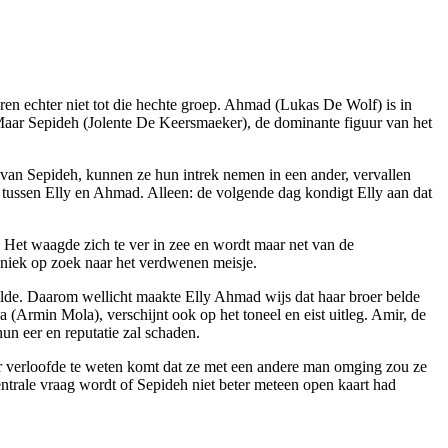
en echter niet tot die hechte groep. Ahmad (Lukas De Wolf) is in
 Maar Sepideh (Jolente De Keersmaeker), de dominante figuur van het
 van Sepideh, kunnen ze hun intrek nemen in een ander, vervallen
ng tussen Elly en Ahmad. Alleen: de volgende dag kondigt Elly aan dat
. Het waagde zich te ver in zee en wordt maar net van de
aniek op zoek naar het verdwenen meisje.
wilde. Daarom wellicht maakte Elly Ahmad wijs dat haar broer belde
a (Armin Mola), verschijnt ook op het toneel en eist uitleg. Amir, de
un eer en reputatie zal schaden.
haar verloofde te weten komt dat ze met een andere man omging zou ze
 centrale vraag wordt of Sepideh niet beter meteen open kaart had