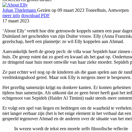
Johan Thielemans
Gezien op 09 maart 2023
Toneelhuis, Antwerpen
meer info
download PDF
17 maart 2023
‘About Elly’ vertelt hoe drie getrouwde koppels samen een paar dagen
Duitsland net gescheiden van zijn Duitse vrouw. Elly (Anna Franzisk
gezelschap, heeft een plannetje: ze wil Elly koppelen aan Ahmad.
Aanvankelijk heeft de groep pech: de villa waar Sepideh haar zinnen 
huis. De groep ruimt dat zo goed en kwaad als het gaat op. Ondertusse
ze dringend naar huis moet omwille van haar zieke moeder. Sepideh prob
Ze past echter wel nog op de kinderen als die gaan spelen aan de rand
verdrinkingsdood gered. Maar ook Elly is nergens meer te bespeuren. 
Het gezellig samenzijn krijgt nu donkere kanten. Er komen geheimen a
tijdens hun samenzijn. Als uitkomt dat ze geen broer heeft gaat het ie
echtgenoot van Sepideh (Haider Al Timimi) raakt steeds meer ontstemd
Er volgt een spel van liegen en bedriegen om de waarheid te verhelen.
niet langer eerbaar zijn (het is het enige element in het verhaal dat e
gespeeld tegenover Ahmad en de anderen over de situatie van het meisj
In wezen wordt de tekst een morele zelfs filosofische reflectie