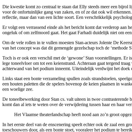
Die kwestie komt zo centraal te staan dat Elly steeds meer een bijrol
voor de onfortuinlijke gang van zaken, en of ze dat ook wil erkennen. A
reflectie, maar dan van een lichte soort. Een verschrikkelijk psycholo
Er volgt een verrassend einde als het bericht komt dat verderop aan 
ongeluk of om zelfmoord gaat. Het gaat Farhadi duidelijk niet om ee
Om de vele rollen in te vullen moesten Stan-acteurs Jolente De Keers
van het concept was dat dit gemengde gezelschap toch de ‘methode Sta
Toch is er ook een verschil met de ‘gewone’ Stan voorstellingen. Er 
lege toneelvloer om tot een keienstrand. Achteraan gaat tergend traag
achterwand van het podium inneemt. Uiteindelijk verdwijnt het doek 
Links staat een bonte verzameling spullen zoals strandstoelen, speelg
een houten paletten die de spelers bovenop de keien plaatsen in wank
een woelige zee.
De toneelbewerking door Stan cs. valt uiteen in twee contrasterende b
komt dan al iets te weten over de verwijdering tussen haar en haar ve
Het Vlaamse theaterlandschap heeft nood aan zo’n groot opgeze
In het eerste deel van de enscenering speelt echter ook de zaal een gr
toeschouwers door, als een bonte stoet, vooraleer het podium te berei