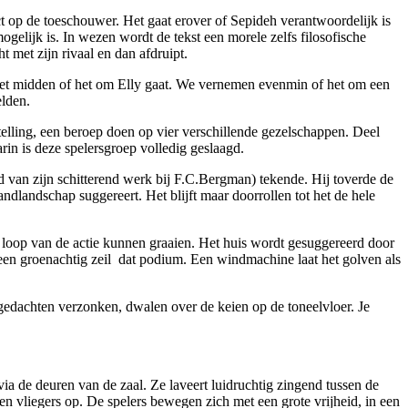
ct op de toeschouwer. Het gaat erover of Sepideh verantwoordelijk is
mogelijk is. In wezen wordt de tekst een morele zelfs filosofische
t met zijn rivaal en dan afdruipt.
n het midden of het om Elly gaat. We vernemen evenmin of het om een
elden.
elling, een beroep doen op vier verschillende gezelschappen. Deel
in is deze spelersgroep volledig geslaagd.
 van zijn schitterend werk bij F.C.Bergman) tekende. Hij toverde de
ndlandschap suggereert. Het blijft maar doorrollen tot het de hele
de loop van de actie kunnen graaien. Het huis wordt gesuggereerd door
 een groenachtig zeil dat podium. Een windmachine laat het golven als
 gedachten verzonken, dwalen over de keien op de toneelvloer. Je
via de deuren van de zaal. Ze laveert luidruchtig zingend tussen de
en vliegers op. De spelers bewegen zich met een grote vrijheid, in een