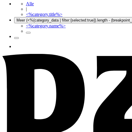
Alle
|
<%category.title%>
Meer (<%(category_data | filter:{selected:true}).length - (breakpoin
<%category.name%>