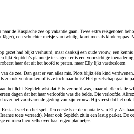
 naar de Kaspische zee op vakantie gaan. Twee extra reisgenoten behor
a Jäger), een schuchter meisje van twintig, komt mee als kinderoppas.
op gezet had blijkt verhuurd, maar dankzij een oude vrouw, een kennis
n lijkt Sepideh’s plannetje te slagen: er is een voorzichtige toenaderi
eert haar dat uit het hoofd te praten, maar Elly lijkt vastbesloten.
 van de zee. Dan gaat er van alles mis. Plots blijkt één kind verdwenen
Is ze ook verdronken of is ze toch naar huis? Het gezelschap gaat in p
an het licht. Sepideh wist dat Elly verloofd was, maar uit die relatie 
dereen dagen dat het haar verloofde was die belde. Die verloofde, Alirez
 over het voortvarende gedrag van zijn vrouw. Hij vreest dat het ook h
 Er staat veel op het spel. Ten eerste is er de reputatie van Elly. Als 
en Iraanse toets verraadt). Maar ook Sepideh zit in een lastig parket. De
e en misschien zelfs over haar eigen plannetjes.