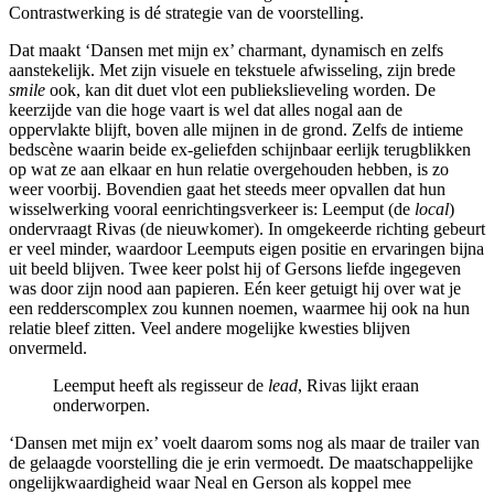
Contrastwerking is dé strategie van de voorstelling.
Dat maakt ‘Dansen met mijn ex’ charmant, dynamisch en zelfs
aanstekelijk. Met zijn visuele en tekstuele afwisseling, zijn brede
smile
ook, kan dit duet vlot een publiekslieveling worden. De
keerzijde van die hoge vaart is wel dat alles nogal aan de
oppervlakte blijft, boven alle mijnen in de grond. Zelfs de intieme
bedscène waarin beide ex-geliefden schijnbaar eerlijk terugblikken
op wat ze aan elkaar en hun relatie overgehouden hebben, is zo
weer voorbij. Bovendien gaat het steeds meer opvallen dat hun
wisselwerking vooral eenrichtingsverkeer is: Leemput (de
local
)
ondervraagt Rivas (de nieuwkomer). In omgekeerde richting gebeurt
er veel minder, waardoor Leemputs eigen positie en ervaringen bijna
uit beeld blijven. Twee keer polst hij of Gersons liefde ingegeven
was door zijn nood aan papieren. Eén keer getuigt hij over wat je
een redderscomplex zou kunnen noemen, waarmee hij ook na hun
relatie bleef zitten. Veel andere mogelijke kwesties blijven
onvermeld.
Leemput heeft als regisseur de
lead
, Rivas lijkt eraan
onderworpen.
‘Dansen met mijn ex’ voelt daarom soms nog als maar de trailer van
de gelaagde voorstelling die je erin vermoedt. De maatschappelijke
ongelijkwaardigheid waar Neal en Gerson als koppel mee