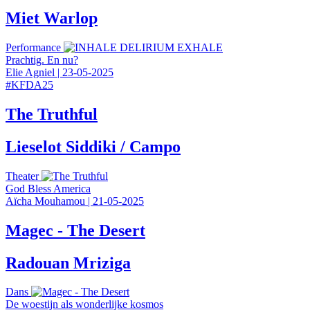
Miet Warlop
Performance
Prachtig. En nu?
Elie Agniel
|
23-05-2025
#
KFDA25
The Truthful
Lieselot Siddiki / Campo
Theater
God Bless America
Aïcha Mouhamou
|
21-05-2025
Magec - The Desert
Radouan Mriziga
Dans
De woestijn als wonderlijke kosmos