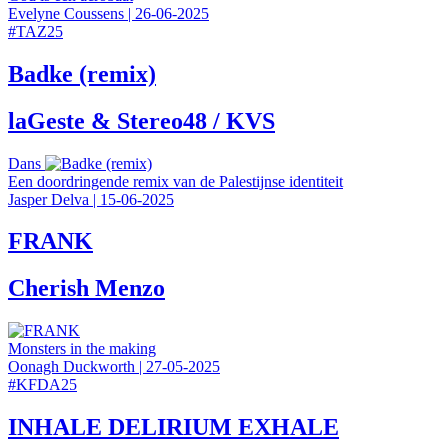
Evelyne Coussens
|
26-06-2025
#
TAZ25
Badke (remix)
laGeste & Stereo48 / KVS
Dans
Een doordringende remix van de Palestijnse identiteit
Jasper Delva
|
15-06-2025
FRANK
Cherish Menzo
Monsters in the making
Oonagh Duckworth
|
27-05-2025
#
KFDA25
INHALE DELIRIUM EXHALE