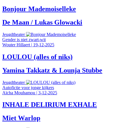
Bonjour Mademoiselleke
De Maan / Lukas Glowacki
Jeugdtheater
Gender is niet zwart-wit
Wouter Hillaert
|
19-12-2025
LOULOU (alles of niks)
Yamina Takkatz & Lounja Stubbe
Jeugdtheater
Autofictie voor jonge kijkers
Aïcha Mouhamou
|
3-12-2025
INHALE DELIRIUM EXHALE
Miet Warlop