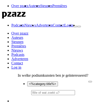
Over pzazz
Auteurs
Steunen
Premières
Podcasts
Nieuws
Adverteren
Contact
Login
Over pzazz
Auteurs
Steunen
Premières
Nieuws
Podcasts
Adverteren
Contact
Log in
In welke podiumkunsten ben je geïnteresseerd?
<%category.title%>