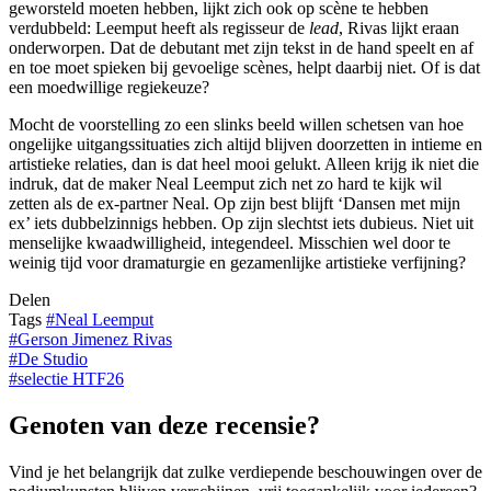
geworsteld moeten hebben, lijkt zich ook op scène te hebben
verdubbeld: Leemput heeft als regisseur de
lead
, Rivas lijkt eraan
onderworpen. Dat de debutant met zijn tekst in de hand speelt en af
en toe moet spieken bij gevoelige scènes, helpt daarbij niet. Of is dat
een moedwillige regiekeuze?
Mocht de voorstelling zo een slinks beeld willen schetsen van hoe
ongelijke uitgangssituaties zich altijd blijven doorzetten in intieme en
artistieke relaties, dan is dat heel mooi gelukt. Alleen krijg ik niet die
indruk, dat de maker Neal Leemput zich net zo hard te kijk wil
zetten als de ex-partner Neal. Op zijn best blijft ‘Dansen met mijn
ex’ iets dubbelzinnigs hebben. Op zijn slechtst iets dubieus. Niet uit
menselijke kwaadwilligheid, integendeel. Misschien wel door te
weinig tijd voor dramaturgie en gezamenlijke artistieke verfijning?
Delen
Tags
#
Neal Leemput
#
Gerson Jimenez Rivas
#
De Studio
#
selectie HTF26
Genoten van deze recensie?
Vind je het belangrijk dat zulke verdiepende beschouwingen over de