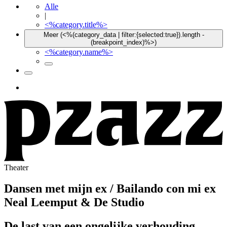
Alle
|
<%category.title%>
Meer (<%(category_data | filter:{selected:true}).length -
(breakpoint_index)%>)
<%category.name%>
Theater
Dansen met mijn ex / Bailando con mi ex
Neal Leemput & De Studio
De last van een ongelijke verhouding