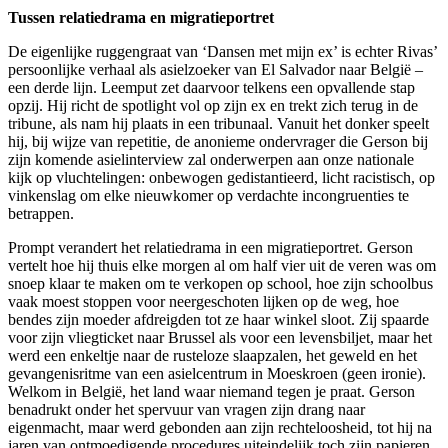
Tussen relatiedrama en migratieportret
De eigenlijke ruggengraat van ‘Dansen met mijn ex’ is echter Rivas’
persoonlijke verhaal als asielzoeker van El Salvador naar België –
een derde lijn. Leemput zet daarvoor telkens een opvallende stap
opzij. Hij richt de spotlight vol op zijn ex en trekt zich terug in de
tribune, als nam hij plaats in een tribunaal. Vanuit het donker speelt
hij, bij wijze van repetitie, de anonieme ondervrager die Gerson bij
zijn komende asielinterview zal onderwerpen aan onze nationale
kijk op vluchtelingen: onbewogen gedistantieerd, licht racistisch, op
vinkenslag om elke nieuwkomer op verdachte incongruenties te
betrappen.
Prompt verandert het relatiedrama in een migratieportret. Gerson
vertelt hoe hij thuis elke morgen al om half vier uit de veren was om
snoep klaar te maken om te verkopen op school, hoe zijn schoolbus
vaak moest stoppen voor neergeschoten lijken op de weg, hoe
bendes zijn moeder afdreigden tot ze haar winkel sloot. Zij spaarde
voor zijn vliegticket naar Brussel als voor een levensbiljet, maar het
werd een enkeltje naar de rusteloze slaapzalen, het geweld en het
gevangenisritme van een asielcentrum in Moeskroen (geen ironie).
Welkom in België, het land waar niemand tegen je praat. Gerson
benadrukt onder het spervuur van vragen zijn drang naar
eigenmacht, maar werd gebonden aan zijn rechteloosheid, tot hij na
jaren van ontmoedigende procedures uiteindelijk toch zijn papieren