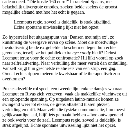
cadeau deed. “Die kostte 160 euro!” In ratelend Spaans, met
belachelijk uitvergrote emoties, zoeken beide spelers de grootst
mogelijke afstand met hoe het echt is gegaan.
Leemputs regie, zoveel is duidelijk, is strak afgelijnd.
Echte spontane uitwisseling lijkt niet het opzet.
Zo hyperreëel het uitgangspunt van ‘Dansen met mijn ex’, zo
kunstmatig de weergave ervan op scène. Moet die moedwillige
theatralisering beide ex-geliefden beschermen tegen hun echte
gevoelens, terwijl ze het publiek extra
eye candy
biedt? Deinst
Leemput terug voor de echte confrontatie? Hij lijkt vooral op zoek
naar zelfrelativering. Naar verhulling die meer vertelt dan onthulling.
Vanzelf krijgt hun geschetste relatie iets van een strip, een gag.
Omdat echt strippen meteen te kwetsbaar of te therapeutisch zou
overkomen?
Precies dezelfde rol speelt een tweede lijn: enkele dansjes waaraan
Leemput en Rivas zich vergeven, vaak als makkelijke vluchtweg uit
een oplopende spanning. Op uitgelaten latino-muziek komen ze
swingend weer tot elkaar, de grens aftastend tussen plezier,
verleiding en drift. Maar zelfs die fysieke communicatie, hun meest
gelijkwaardige taal, blijft iets gemaakt hebben – hoe ontwapenend
ze ook werkt voor de zaal. Leemputs regie, zoveel is duidelijk, is
strak afgelijnd. Echte spontane uitwisseling lijkt niet het opzet.