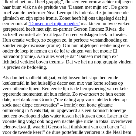
“Ik vind het nu al heel grappig”, fluistert een vrouw achter mij tegen
haar buur, vlak na de prelude van ‘Dansen met mijn ex’. De grote
troef van de performer Neal Leemput is inderdaad zijn innemende
glimlach en zijn spitse ironie. Zonet heeft hij ons uitgelegd dat hij
eerder ook al
‘Dansen met mijn moeder’
maakte en nu twee weken
gerepeteerd heeft met zijn ex-partner Gerson Jimenez Rivas, die
zichzelf voorstelt als ‘ex-illegaal’ en een volslagen leek in theater.
Hun creatie verliep, zo zeggen ze, in perfecte verstandhouding en
zonder enige discussie (ironie). Om hun afgelopen relatie nog eens
onder de loep te nemen en de lof te zingen van het mooie El
Salvador (ironie). Aan alles voel je dat ‘Dansen met mijn ex’
lichtheid verkiest boven treurnis. Dat we het nu nog grappig vinden,
is precies de bedoeling.
Als dan het zaallicht uitgaat, volgt tussen het stapelbed en de
keukentafel in het huiselijke decor een mix van korte scènes op
verschillende lijnen. Een eerste lijn is de heropvoering van enkele
typerende momenten uit hun relatie. Zo
re-enacten
ze hun eerste
date, met dank aan Grindr (“die dating app voor intellectuelen op
zoek naar diepe conversaties” – ironie): een korte gênante
ontmoeting in Neals flat, nu opgevoerd als een komisch toneeltje
met een overlopend glas water tussen het kussen door. Later in de
voorstelling volgt ook nog een nachtelijke ruzie in totaal overdreven
telenovela-stijl, waarbij Gerson laat thuiskomt van een bar en “al
voor de tweede keer!” de dure portefeuille verloren is die Neal hem