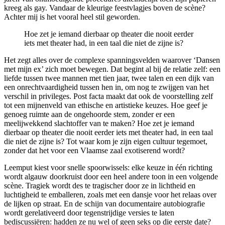
kreeg als gay. Vandaar de kleurige feestvlagjes boven de scène?
Achter mij is het vooral heel stil geworden.
Hoe zet je iemand dierbaar op theater die nooit eerder
iets met theater had, in een taal die niet de zijne is?
Het zegt alles over de complexe spanningsvelden waarover ‘Dansen
met mijn ex’ zich moet bewegen. Dat begint al bij de relatie zelf: een
liefde tussen twee mannen met tien jaar, twee talen en een dijk van
een onrechtvaardigheid tussen hen in, om nog te zwijgen van het
verschil in privileges. Post facta maakt dat ook de voorstelling zelf
tot een mijnenveld van ethische en artistieke keuzes. Hoe geef je
genoeg ruimte aan de ongehoorde stem, zonder er een
meelijwekkend slachtoffer van te maken? Hoe zet je iemand
dierbaar op theater die nooit eerder iets met theater had, in een taal
die niet de zijne is? Tot waar kom je zijn eigen cultuur tegemoet,
zonder dat het voor een Vlaamse zaal exotiserend wordt?
Leemput kiest voor snelle spoorwissels: elke keuze in één richting
wordt algauw doorkruist door een heel andere toon in een volgende
scène. Tragiek wordt des te tragischer door ze in lichtheid en
luchtigheid te emballeren, zoals met een dansje voor het relaas over
de lijken op straat. En de schijn van documentaire autobiografie
wordt gerelativeerd door tegenstrijdige versies te laten
bediscussiëren: hadden ze nu wel of geen seks op die eerste date?