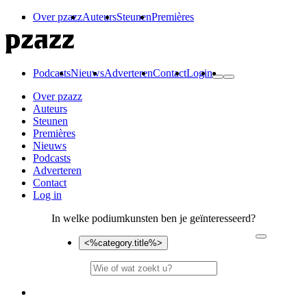
Over pzazz
Auteurs
Steunen
Premières
Podcasts
Nieuws
Adverteren
Contact
Login
Over pzazz
Auteurs
Steunen
Premières
Nieuws
Podcasts
Adverteren
Contact
Log in
In welke podiumkunsten ben je geïnteresseerd?
<%category.title%>