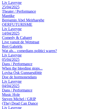
Liv Laveyne
25/04/2025
Theater
/
Performance
Mantike
Benjamin Abel Meirhaeghe
OERFUTURISME
Liv Laveyne
14/04/2025
Comedy & Cabaret
Live vanuit de Wetstraat
Bert Gabriëls
Wat als... comedians politici waren?
Liv Laveyne
05/04/2025
Dans
/
Performance
When the bleeding stops...
Lovísa Ósk Gunnarsdóttir
Doe de hormonendans
Liv Laveyne
04/04/2025
Dans
/
Performance
Music Hole
Steven Michel / GRIP
(The) Dead Can Dance
Liv Laveyne