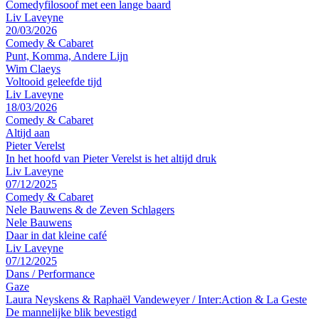
Comedyfilosoof met een lange baard
Liv Laveyne
20/03/2026
Comedy & Cabaret
Punt, Komma, Andere Lijn
Wim Claeys
Voltooid geleefde tijd
Liv Laveyne
18/03/2026
Comedy & Cabaret
Altijd aan
Pieter Verelst
In het hoofd van Pieter Verelst is het altijd druk
Liv Laveyne
07/12/2025
Comedy & Cabaret
Nele Bauwens & de Zeven Schlagers
Nele Bauwens
Daar in dat kleine café
Liv Laveyne
07/12/2025
Dans
/
Performance
Gaze
Laura Neyskens & Raphaël Vandeweyer / Inter:Action & La Geste
De mannelijke blik bevestigd