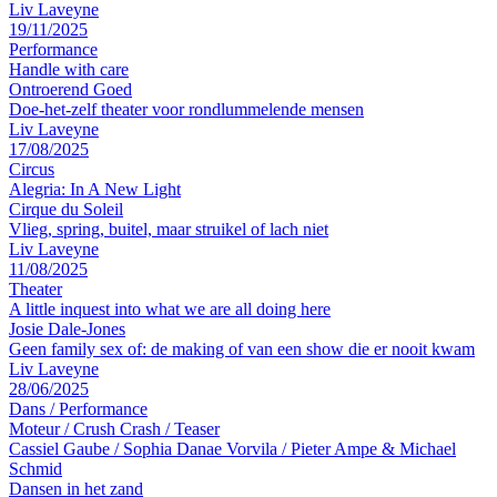
Liv Laveyne
19/11/2025
Performance
Handle with care
Ontroerend Goed
Doe-het-zelf theater voor rondlummelende mensen
Liv Laveyne
17/08/2025
Circus
Alegria: In A New Light
Cirque du Soleil
Vlieg, spring, buitel, maar struikel of lach niet
Liv Laveyne
11/08/2025
Theater
A little inquest into what we are all doing here
Josie Dale-Jones
Geen family sex of: de making of van een show die er nooit kwam
Liv Laveyne
28/06/2025
Dans
/
Performance
Moteur / Crush Crash / Teaser
Cassiel Gaube / Sophia Danae Vorvila / Pieter Ampe & Michael
Schmid
Dansen in het zand