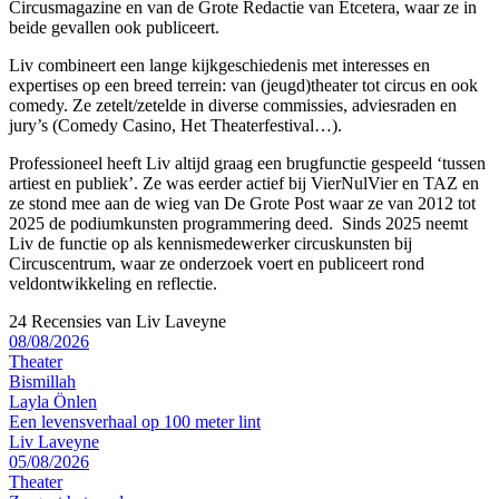
Circusmagazine en van de Grote Redactie van Etcetera, waar ze in
beide gevallen ook publiceert.
Liv combineert een lange kijkgeschiedenis met interesses en
expertises op een breed terrein: van (jeugd)theater tot circus en ook
comedy. Ze zetelt/zetelde in diverse commissies, adviesraden en
jury’s (Comedy Casino, Het Theaterfestival…).
Professioneel heeft Liv altijd graag een brugfunctie gespeeld ‘tussen
artiest en publiek’. Ze was eerder actief bij VierNulVier en TAZ en
ze stond mee aan de wieg van De Grote Post waar ze van 2012 tot
2025 de podiumkunsten programmering deed. Sinds 2025 neemt
Liv de functie op als kennismedewerker circuskunsten bij
Circuscentrum, waar ze onderzoek voert en publiceert rond
veldontwikkeling en reflectie.
24 Recensies van Liv Laveyne
08/08/2026
Theater
Bismillah
Layla Önlen
Een levensverhaal op 100 meter lint
Liv Laveyne
05/08/2026
Theater