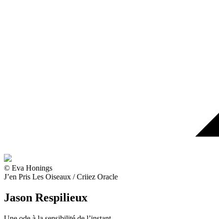
© Eva Honings
J’en Pris Les Oiseaux / Criiez Oracle
Jason Respilieux
Une ode à la sensibilité de l’instant