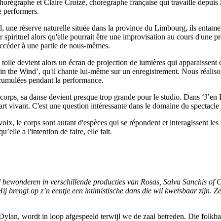
e chorégraphe et Claire Croizé, chorégraphe française qui travaille depuis 
e performers.
, une réserve naturelle située dans la province du Limbourg, ils entame
r spirituel alors qu'elle pourrait être une improvisation au cours d'une p
accéder à une partie de nous-mêmes.
a toile devient alors un écran de projection de lumières qui apparaissen
the Wind’, qu'il chante lui-même sur un enregistrement. Nous réalisons al
ccumulées pendant la performance.
es corps, sa danse devient presque trop grande pour le studio. Dans ‘J’en 
l'art vivant. C'est une question intéressante dans le domaine du spectacl
 voix, le corps sont autant d'espèces qui se répondent et interagissent le
lle a l'intention de faire, elle fait.
 bewonderen in verschillende producties van Rosas, Salva Sanchis of C
. Hij brengt op z’n eentje een intimistische dans die wil kwetsbaar zijn.
lan, wordt in loop afgespeeld terwijl we de zaal betreden. Die folkbal