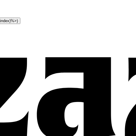
t_index)%>)