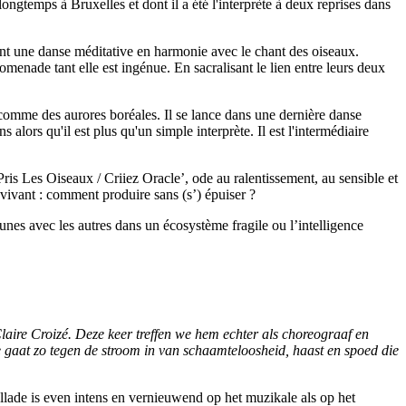
longtemps à Bruxelles et dont il a été l'interprète à deux reprises dans
nt une danse méditative en harmonie avec le chant des oiseaux.
romenade tant elle est ingénue. En sacralisant le lien entre leurs deux
t comme des aurores boréales. Il se lance dans une dernière danse
ors qu'il est plus qu'un simple interprète. Il est l'intermédiaire
Pris Les Oiseaux / Criiez Oracle’, ode au ralentissement, au sensible et
e vivant : comment produire sans (s’) épuiser ?
s unes avec les autres dans un écosystème fragile ou l’intelligence
laire Croizé. Deze keer treffen we hem echter als choreograaf en
 Ze gaat zo tegen de stroom in van schaamteloosheid, haast en spoed die
lade is even intens en vernieuwend op het muzikale als op het