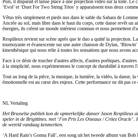
Puis, il disparaît et laisse place à une projection vidéo sur la toile. L
‘Evol’ et ‘Duet For Two String Trios’ y apparaissent tous deux comm
Vêtus très simplement et pieds nus dans le sable du Sahara de Lommel
Ancrée au sol, mais libre dans le haut du corps, cette danse revêt un ai
énergies, ils créent un monde intérieur commun et nous permettent d'
Respilieux revient sur scène après que le duo a quitté la projection. L
tournoyante et évanescente sur une autre chanson de Dylan, ‘Blowin' in 
kinesthésique qui nous relie à toutes les sensations que nous avons a
Face à ce désir de toucher d'autres affects, d'autres poétiques, d'autr
à la simplicité, nous expérimentons le concept de durabilité à travers 
Tout au long de la pièce, la musique, la lumière, la vidéo, la danse, la
émotionnelle est au cœur des enjeux. Cette performance ne dit pas ce qu’e
NL Vertaling
Het Brusselse publiek kon de opmerkelijke danser Jason Respilieux al
speler in de Brigittines. met ‘J’en Pris Les Oiseaux / Criiez Oracle’ 
de wereld vandaag kenmerken.
‘A Hard Rain’s Gonna Fall’, een song uit het tweede album van Bob Dy