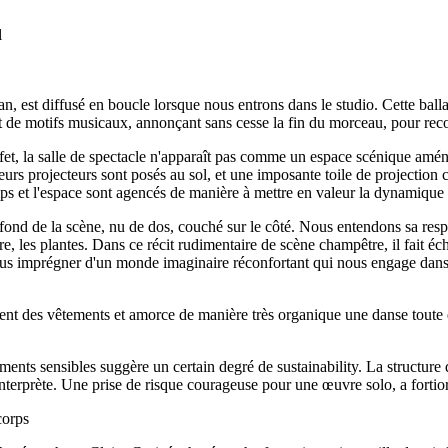
l
st diffusé en boucle lorsque nous entrons dans le studio. Cette ballade 
 et de motifs musicaux, annonçant sans cesse la fin du morceau, pour r
 effet, la salle de spectacle n'apparaît pas comme un espace scénique amén
urs projecteurs sont posés au sol, et une imposante toile de projection c
emps et l'espace sont agencés de manière à mettre en valeur la dynamique d
ond de la scène, nu de dos, couché sur le côté. Nous entendons sa respi
rre, les plantes. Dans ce récit rudimentaire de scène champêtre, il fait 
ous imprégner d'un monde imaginaire réconfortant qui nous engage dans u
dement des vêtements et amorce de manière très organique une danse toute
nements sensibles suggère un certain degré de sustainability. La structure 
'interprète. Une prise de risque courageuse pour une œuvre solo, a fortior
corps