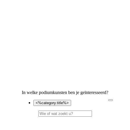
In welke podiumkunsten ben je geïnteresseerd?
<%category.title%>