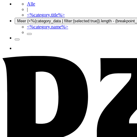
Alle
|
<%category.title%>
Meer (<%(category_data | filter:{selected:true}).length - (breakpoin
<%category.name%>