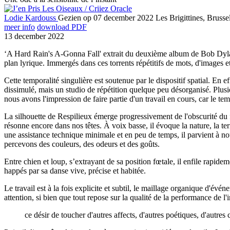
Lodie Kardouss
Gezien op 07 december 2022
Les Brigittines, Brusse
meer info
download PDF
13 december 2022
‘A Hard Rain's A-Gonna Fall' extrait du deuxième album de Bob Dylan, e
plan lyrique. Immergés dans ces torrents répétitifs de mots, d'images
Cette temporalité singulière est soutenue par le dispositif spatial. En
dissimulé, mais un studio de répétition quelque peu désorganisé. Plusie
nous avons l'impression de faire partie d'un travail en cours, car le t
La silhouette de Respilieux émerge progressivement de l'obscurité du f
résonne encore dans nos têtes. À voix basse, il évoque la nature, la te
une assistance technique minimale et en peu de temps, il parvient à n
percevons des couleurs, des odeurs et des goûts.
Entre chien et loup, s’extrayant de sa position fœtale, il enfile rapi
happés par sa danse vive, précise et habitée.
Le travail est à la fois explicite et subtil, le maillage organique d'évé
attention, si bien que tout repose sur la qualité de la performance de l
ce désir de toucher d'autres affects, d'autres poétiques, d'autres 