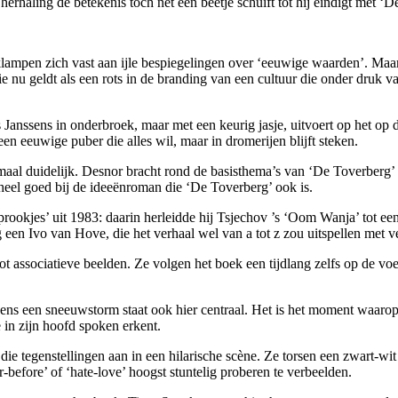
 herhaling de betekenis toch net een beetje schuift tot hij eindigt met ‘
lampen zich vast aan ijle bespiegelingen over ‘eeuwige waarden’. Maar z
nu geldt als een rots in de branding van een cultuur die onder druk van 
ouis Janssens in onderbroek, maar met een keurig jasje, uitvoert op het 
en eeuwige puber die alles wil, maar in dromerijen blijft steken.
emaal duidelijk. Desnor bracht rond de basisthema’s van ‘De Toverberg’ 
heel goed bij de ideeënroman die ‘De Toverberg’ ook is.
ookjes’ uit 1983: daarin herleidde hij Tsjechov ’s ‘Oom Wanja’ tot een 
een Ivo van Hove, die het verhaal wel van a tot z zou uitspellen met ve
ot associatieve beelden. Ze volgen het boek een tijdlang zelfs op de voe
dens een sneeuwstorm staat ook hier centraal. Het is het moment waarop 
 in zijn hoofd spoken erkent.
e tegenstellingen aan in een hilarische scène. Ze torsen een zwart-wit 
r-before’ of ‘hate-love’ hoogst stuntelig proberen te verbeelden.