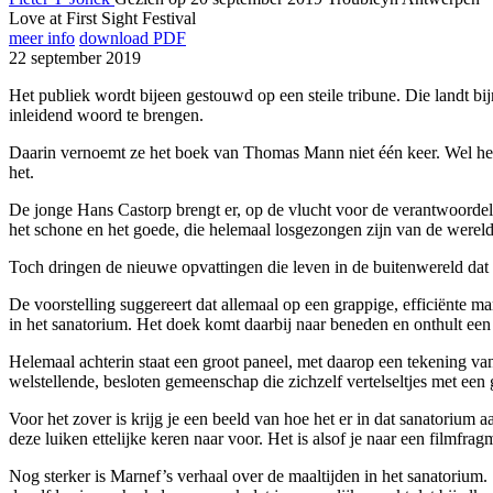
Love at First Sight Festival
meer info
download PDF
22 september 2019
Het publiek wordt bijeen gestouwd op een steile tribune. Die landt b
inleidend woord te brengen.
Daarin vernoemt ze het boek van Thomas Mann niet één keer. Wel heeft 
het.
De jonge Hans Castorp brengt er, op de vlucht voor de verantwoordelij
het schone en het goede, die helemaal losgezongen zijn van de were
Toch dringen de nieuwe opvattingen die leven in de buitenwereld dat
De voorstelling suggereert dat allemaal op een grappige, efficiënte man
in het sanatorium. Het doek komt daarbij naar beneden en onthult een 
Helemaal achterin staat een groot paneel, met daarop een tekening va
welstellende, besloten gemeenschap die zichzelf vertelseltjes met een 
Voor het zover is krijg je een beeld van hoe het er in dat sanatorium 
deze luiken ettelijke keren naar voor. Het is alsof je naar een filmf
Nog sterker is Marnef’s verhaal over de maaltijden in het sanatorium. 