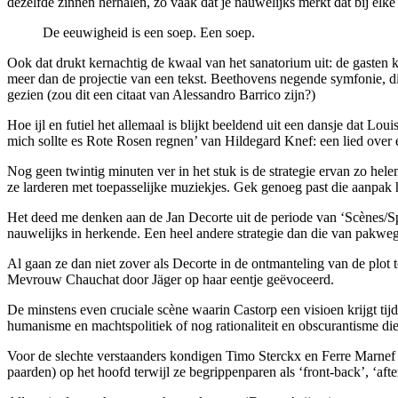
dezelfde zinnen herhalen, zo vaak dat je nauwelijks merkt dat bij elke
De eeuwigheid is een soep. Een soep.
Ook dat drukt kernachtig de kwaal van het sanatorium uit: de gasten k
meer dan de projectie van een tekst. Beethovens negende symfonie, die 
gezien (zou dit een citaat van Alessandro Barrico zijn?)
Hoe ijl en futiel het allemaal is blijkt beeldend uit een dansje dat L
mich sollte es Rote Rosen regnen’ van Hildegard Knef: een lied over e
Nog geen twintig minuten ver in het stuk is de strategie ervan zo hel
ze larderen met toepasselijke muziekjes. Gek genoeg past die aanpak 
Het deed me denken aan de Jan Decorte uit de periode van ‘Scènes/Spr
nauwelijks in herkende. Een heel andere strategie dan die van pakweg 
Al gaan ze dan niet zover als Decorte in de ontmanteling van de plot t
Mevrouw Chauchat door Jäger op haar eentje geëvoceerd.
De minstens even cruciale scène waarin Castorp een visioen krijgt tij
humanisme en machtspolitiek of nog rationaliteit en obscurantisme die
Voor de slechte verstaanders kondigen Timo Sterckx en Ferre Marnef di
paarden) op het hoofd terwijl ze begrippenparen als ‘front-back’, ‘afte