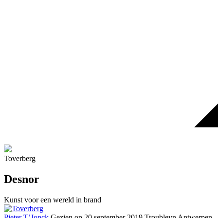
Toverberg
Desnor
Kunst voor een wereld in brand
Pieter T’Jonck
Gezien op 20 september 2019
Troubleyn Antwerpen