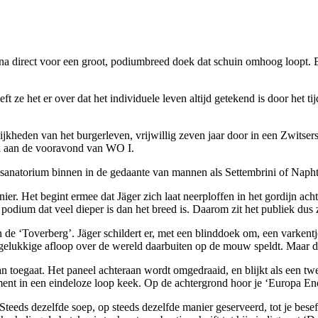
ijna direct voor een groot, podiumbreed doek dat schuin omhoog loopt. E
ze het er over dat het individuele leven altijd getekend is door het t
kheden van het burgerleven, vrijwillig zeven jaar door in een Zwitsers 
ld aan de vooravond van WO I.
 sanatorium binnen in de gedaante van mannen als Settembrini of Naph
ier. Het begint ermee dat Jäger zich laat neerploffen in het gordijn acht
podium dat veel dieper is dan het breed is. Daarom zit het publiek dus z
n de ‘Toverberg’. Jäger schildert er, met een blinddoek om, een varken
gelukkige afloop over de wereld daarbuiten op de mouw speldt. Maar dit v
aan toegaat. Het paneel achteraan wordt omgedraaid, en blijkt als een t
ragment in een eindeloze loop keek. Op de achtergrond hoor je ‘Europa E
Steeds dezelfde soep, op steeds dezelfde manier geserveerd, tot je besef