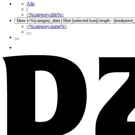
Alle
|
<%category.title%>
Meer (<%(category_data | filter:{selected:true}).length - (breakpoin
<%category.name%>