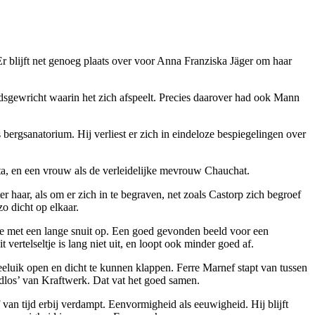
r blijft net genoeg plaats over voor Anna Franziska Jäger om haar
ijdsgewricht waarin het zich afspeelt. Precies daarover had ook Mann
bergsanatorium. Hij verliest er zich in eindeloze bespiegelingen over
ta, en een vrouw als de verleidelijke mevrouw Chauchat.
er haar, als om er zich in te begraven, net zoals Castorp zich begroef
o dicht op elkaar.
tje met een lange snuit op. Een goed gevonden beeld voor een
ertelseltje is lang niet uit, en loopt ook minder goed af.
weeluik open en dicht te kunnen klappen. Ferre Marnef stapt van tussen
ndlos’ van Kraftwerk. Dat vat het goed samen.
 van tijd erbij verdampt. Eenvormigheid als eeuwigheid. Hij blijft