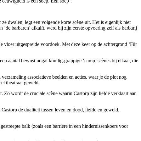
De eeuwigheid is een soep. Een soep’.
e dwalen, legt een volgende korte scène uit. Het is eigenlijk niet
‘de barbaren’ afkalft, werd bij zijn eerste opvoering zelf als barbarij
op de vloer uitgespreide voordoek. Met deze keer op de achtergrond ‘Für
een aantal bewust nogal knullig-grappige ‘camp’ scènes bij elkaar, die
verzameling associatieve beelden en acties, waar je de plot nog
el theatraal geweld.
t. Zo wordt de cruciale scène waarin Castorp zijn liefde verklaart aan
Castorp de dualiteit tussen leven en dood, liefde en geweld,
gestreepte balk (zoals een barrière in een hindernissenkoers voor