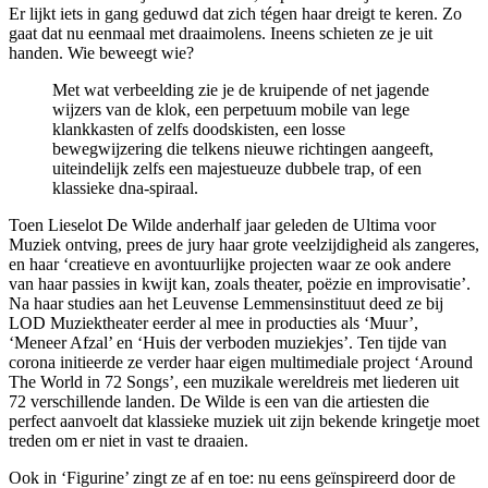
Er lijkt iets in gang geduwd dat zich tégen haar dreigt te keren. Zo
gaat dat nu eenmaal met draaimolens. Ineens schieten ze je uit
handen. Wie beweegt wie?
Met wat verbeelding zie je de kruipende of net jagende
wijzers van de klok, een perpetuum mobile van lege
klankkasten of zelfs doodskisten, een losse
bewegwijzering die telkens nieuwe richtingen aangeeft,
uiteindelijk zelfs een majestueuze dubbele trap, of een
klassieke dna-spiraal.
Toen Lieselot De Wilde anderhalf jaar geleden de Ultima voor
Muziek ontving, prees de jury haar grote veelzijdigheid als zangeres,
en haar ‘creatieve en avontuurlijke projecten waar ze ook andere
van haar passies in kwijt kan, zoals theater, poëzie en improvisatie’.
Na haar studies aan het Leuvense Lemmensinstituut deed ze bij
LOD Muziektheater eerder al mee in producties als ‘Muur’,
‘Meneer Afzal’ en ‘Huis der verboden muziekjes’. Ten tijde van
corona initieerde ze verder haar eigen multimediale project ‘Around
The World in 72 Songs’, een muzikale wereldreis met liederen uit
72 verschillende landen. De Wilde is een van die artiesten die
perfect aanvoelt dat klassieke muziek uit zijn bekende kringetje moet
treden om er niet in vast te draaien.
Ook in ‘Figurine’ zingt ze af en toe: nu eens geïnspireerd door de