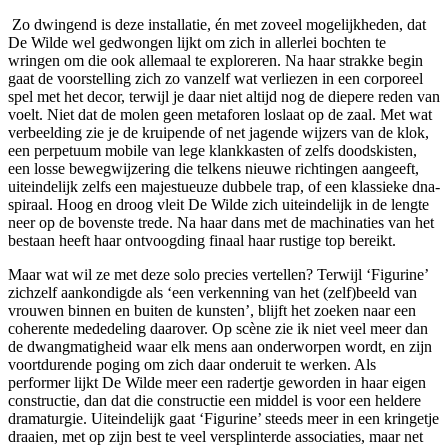
Zo dwingend is deze installatie, én met zoveel mogelijkheden, dat
De Wilde wel gedwongen lijkt om zich in allerlei bochten te
wringen om die ook allemaal te exploreren. Na haar strakke begin
gaat de voorstelling zich zo vanzelf wat verliezen in een corporeel
spel met het decor, terwijl je daar niet altijd nog de diepere reden van
voelt. Niet dat de molen geen metaforen loslaat op de zaal. Met wat
verbeelding zie je de kruipende of net jagende wijzers van de klok,
een perpetuum mobile van lege klankkasten of zelfs doodskisten,
een losse bewegwijzering die telkens nieuwe richtingen aangeeft,
uiteindelijk zelfs een majestueuze dubbele trap, of een klassieke dna-
spiraal. Hoog en droog vleit De Wilde zich uiteindelijk in de lengte
neer op de bovenste trede. Na haar dans met de machinaties van het
bestaan heeft haar ontvoogding finaal haar rustige top bereikt.
Maar wat wil ze met deze solo precies vertellen? Terwijl ‘Figurine’
zichzelf aankondigde als ‘een verkenning van het (zelf)beeld van
vrouwen binnen en buiten de kunsten’, blijft het zoeken naar een
coherente mededeling daarover. Op scène zie ik niet veel meer dan
de dwangmatigheid waar elk mens aan onderworpen wordt, en zijn
voortdurende poging om zich daar onderuit te werken. Als
performer lijkt De Wilde meer een radertje geworden in haar eigen
constructie, dan dat die constructie een middel is voor een heldere
dramaturgie. Uiteindelijk gaat ‘Figurine’ steeds meer in een kringetje
draaien, met op zijn best te veel versplinterde associaties, maar net