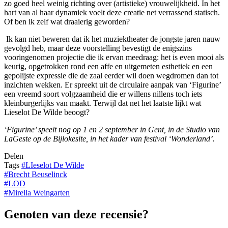
zo goed heel weinig richting over (artistieke) vrouwelijkheid. In het
hart van al haar dynamiek voelt deze creatie net verrassend statisch.
Of ben ik zelf wat draaierig geworden?
Ik kan niet beweren dat ik het muziektheater de jongste jaren nauw
gevolgd heb, maar deze voorstelling bevestigt de enigszins
vooringenomen projectie die ik ervan meedraag: het is even mooi als
keurig, opgetrokken rond een affe en uitgemeten esthetiek en een
gepolijste expressie die de zaal eerder wil doen wegdromen dan tot
inzichten wekken. Er spreekt uit de circulaire aanpak van ‘Figurine’
een vreemd soort volgzaamheid die er willens nillens toch iets
kleinburgerlijks van maakt. Terwijl dat net het laatste lijkt wat
Lieselot De Wilde beoogt?
‘Figurine’ speelt nog op 1 en 2 september in Gent, in de Studio van
LaGeste op de Bijlokesite, in het kader van festival ‘Wonderland’.
Delen
Tags
#
LIeselot De Wilde
#
Brecht Beuselinck
#
LOD
#
Mirella Weingarten
Genoten van deze recensie?