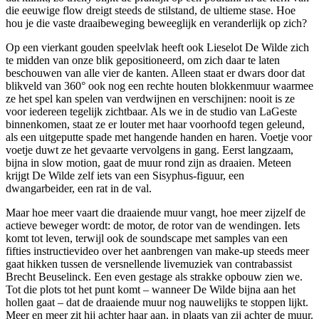
die eeuwige flow dreigt steeds de stilstand, de ultieme stase. Hoe
hou je die vaste draaibeweging beweeglijk en veranderlijk op zich?
Op een vierkant gouden speelvlak heeft ook Lieselot De Wilde zich
te midden van onze blik gepositioneerd, om zich daar te laten
beschouwen van alle vier de kanten. Alleen staat er dwars door dat
blikveld van 360° ook nog een rechte houten blokkenmuur waarmee
ze het spel kan spelen van verdwijnen en verschijnen: nooit is ze
voor iedereen tegelijk zichtbaar. Als we in de studio van LaGeste
binnenkomen, staat ze er louter met haar voorhoofd tegen geleund,
als een uitgeputte spade met hangende handen en haren. Voetje voor
voetje duwt ze het gevaarte vervolgens in gang. Eerst langzaam,
bijna in slow motion, gaat de muur rond zijn as draaien. Meteen
krijgt De Wilde zelf iets van een Sisyphus-figuur, een
dwangarbeider, een rat in de val.
Maar hoe meer vaart die draaiende muur vangt, hoe meer zijzelf de
actieve beweger wordt: de motor, de rotor van de wendingen. Iets
komt tot leven, terwijl ook de soundscape met samples van een
fifties instructievideo over het aanbrengen van make-up steeds meer
gaat hikken tussen de versnellende livemuziek van contrabassist
Brecht Beuselinck. Een even gestage als strakke opbouw zien we.
Tot die plots tot het punt komt – wanneer De Wilde bijna aan het
hollen gaat – dat de draaiende muur nog nauwelijks te stoppen lijkt.
Meer en meer zit hij achter haar aan, in plaats van zij achter de muur.