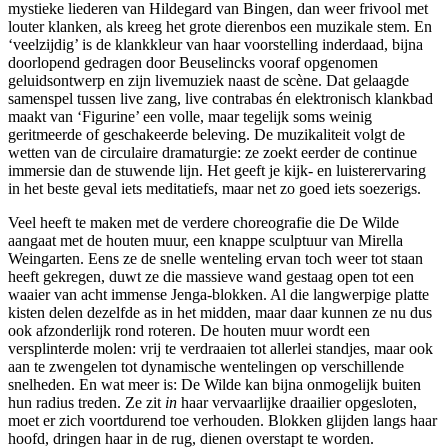
mystieke liederen van Hildegard van Bingen, dan weer frivool met
louter klanken, als kreeg het grote dierenbos een muzikale stem. En
‘veelzijdig’ is de klankkleur van haar voorstelling inderdaad, bijna
doorlopend gedragen door Beuselincks vooraf opgenomen
geluidsontwerp en zijn livemuziek naast de scène. Dat gelaagde
samenspel tussen live zang, live contrabas én elektronisch klankbad
maakt van ‘Figurine’ een volle, maar tegelijk soms weinig
geritmeerde of geschakeerde beleving. De muzikaliteit volgt de
wetten van de circulaire dramaturgie: ze zoekt eerder de continue
immersie dan de stuwende lijn. Het geeft je kijk- en luisterervaring
in het beste geval iets meditatiefs, maar net zo goed iets soezerigs.
Veel heeft te maken met de verdere choreografie die De Wilde
aangaat met de houten muur, een knappe sculptuur van Mirella
Weingarten. Eens ze de snelle wenteling ervan toch weer tot staan
heeft gekregen, duwt ze die massieve wand gestaag open tot een
waaier van acht immense Jenga-blokken. Al die langwerpige platte
kisten delen dezelfde as in het midden, maar daar kunnen ze nu dus
ook afzonderlijk rond roteren. De houten muur wordt een
versplinterde molen: vrij te verdraaien tot allerlei standjes, maar ook
aan te zwengelen tot dynamische wentelingen op verschillende
snelheden. En wat meer is: De Wilde kan bijna onmogelijk buiten
hun radius treden. Ze zit
in
haar vervaarlijke draailier opgesloten,
moet er zich voortdurend toe verhouden. Blokken glijden langs haar
hoofd, dringen haar in de rug, dienen overstapt te worden.