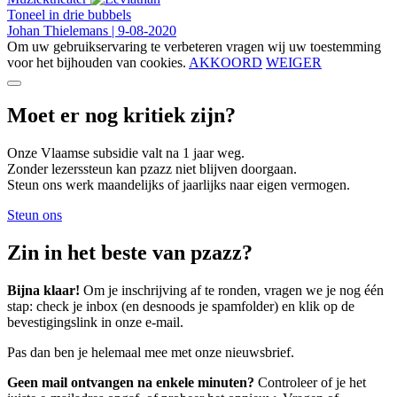
Toneel in drie bubbels
Johan Thielemans
|
9-08-2020
Om uw gebruikservaring te verbeteren vragen wij uw toestemming
voor het bijhouden van cookies.
AKKOORD
WEIGER
Moet er nog kritiek zijn?
Onze Vlaamse subsidie valt na 1 jaar weg.
Zonder lezerssteun kan pzazz niet blijven doorgaan.
Steun ons werk maandelijks of jaarlijks naar eigen vermogen.
Steun ons
Zin in het beste van pzazz?
Bijna klaar!
Om je inschrijving af te ronden, vragen we je nog één
stap: check je inbox (en desnoods je spamfolder) en klik op de
bevestigingslink in onze e-mail.
Pas dan ben je helemaal mee met onze nieuwsbrief.
Geen mail ontvangen na enkele minuten?
Controleer of je het