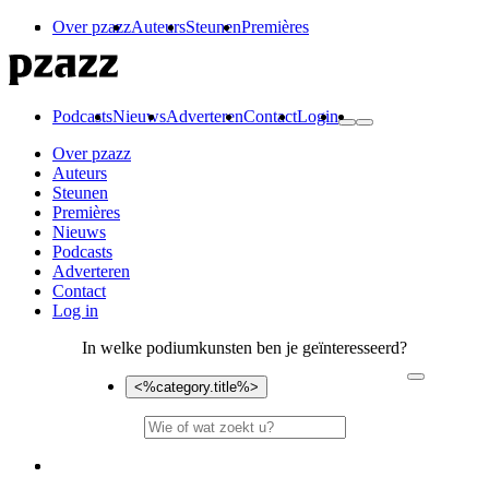
Over pzazz
Auteurs
Steunen
Premières
Podcasts
Nieuws
Adverteren
Contact
Login
Over pzazz
Auteurs
Steunen
Premières
Nieuws
Podcasts
Adverteren
Contact
Log in
In welke podiumkunsten ben je geïnteresseerd?
<%category.title%>