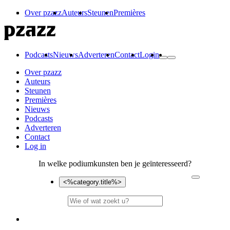
Over pzazz
Auteurs
Steunen
Premières
Podcasts
Nieuws
Adverteren
Contact
Login
Over pzazz
Auteurs
Steunen
Premières
Nieuws
Podcasts
Adverteren
Contact
Log in
In welke podiumkunsten ben je geïnteresseerd?
<%category.title%>