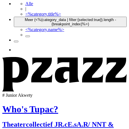
Alle
|
<%category.title%>
Meer (<%(category_data | filter:{selected:true}).length -
(breakpoint_index)%>)
<%category.name%>
#
Junior Akwety
Who's Tupac?
Theatercollectief JR.cE.sA.R/ NNT &