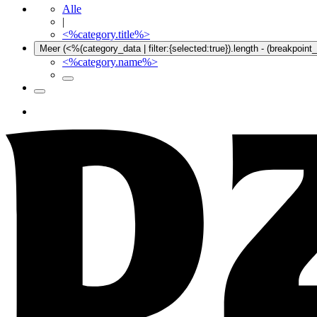
Alle
|
<%category.title%>
Meer (<%(category_data | filter:{selected:true}).length - (breakpoin
<%category.name%>