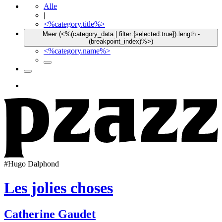
Alle
|
<%category.title%>
Meer (<%(category_data | filter:{selected:true}).length -
(breakpoint_index)%>)
<%category.name%>
#
Hugo Dalphond
Les jolies choses
Catherine Gaudet