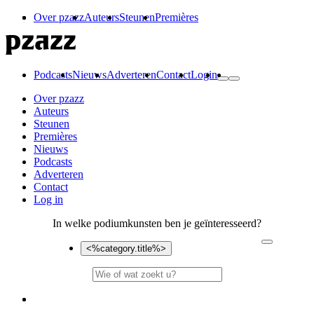
Over pzazz
Auteurs
Steunen
Premières
Podcasts
Nieuws
Adverteren
Contact
Login
Over pzazz
Auteurs
Steunen
Premières
Nieuws
Podcasts
Adverteren
Contact
Log in
In welke podiumkunsten ben je geïnteresseerd?
<%category.title%>