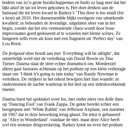
bodem van zo’n grote boodschappentas en hurkt zo laag neer dat het
lijkt alsof de tas tot leven gekomen is. Het doet denken aan de
huisraad die tot leven kwam in Barkey’s ‘This door is too small (for
a bear) uit 2010. Het dansensemble blijkt overigens van uitstekende
kwaliteit: ze behouden de levendige, uitgelaten sfeer van in het
begin, zonder dat het een vermoeiende chaos wordt door losse
improvisaties goed gedoseerd af te wisselen met kleine scènes. Ze
fungeren zelfs even als koor met een fragment uit ‘Perfect day’ van
Lou Reed.
De
feelgood
sfeer houdt aan met ‘Everything will be allright’, dat
onsterfelijk werd met de vertolking van David Bowie en Tina
Turner. Daarna slaat de sfeer echter dramatisch om. Moederziel
alleen gaat Janssens achteraan op het podium op een klein verhoogje
staan om ‘I think it’s going to rain today’ van Randy Newman te
vertolken. De strijkers in het orkest bewijzen hier hun waarde: ze
ondersteunen de zachte wanhoop in het lied op een indrukwekkende
manier.
Daarna barst het spektakel weer los, met onder meer een dolle dans
op ‘Dancing Fool’ van Frank Zappa. De gekte bereikt echter een
hoogtepunt met ‘White Rabbit’ van Jefferson Airplane, een nummer
uit 1967 dat in deze bewerking terug glanst. De tekst is gebaseerd
op ‘Alice in Wonderland’ -vandaar de titel- maar deze Alice heeft
wel een serieuze drugverslaving. Barkey komt nu even het podium