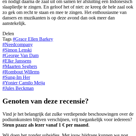
en nodigt daarna de zaal uit om samen ter afsluiting een Indonesisch
slaapliedje te zingen. En geloof het of niet: ze kreeg de hele zaal ook
zo gek om recht te staan en mee te zingen. Het enthousiasme van
dansers en muzikanten is op deze avond dan ook meer dan
aanstekelijk.
Delen
Tags
#
Grace Ellen Barkey
#
Needcompany
#
Simon Lenski
#
George Van Dam
#
Elke Janssens
#
Maarten Seghers
#
Rombout Willems
#
Sung-Im Her
#
Yonier Camilo Meija
#
Jules Beckman
Genoten van deze recensie?
Vind je het belangrijk dat zulke verdiepende beschouwingen over de
podiumkunsten blijven verschijnen, vrij toegankelijk voor iedereen?
Steun pzazz als lezer vanaf 1 € per maand
.
Wij doen het zonder subsidies. Met jouw bijdrage kunnen we nog