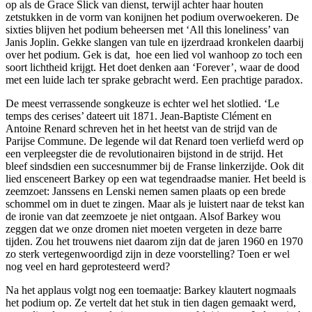
op als de Grace Slick van dienst, terwijl achter haar houten
zetstukken in de vorm van konijnen het podium overwoekeren. De
sixties blijven het podium beheersen met ‘All this loneliness’ van
Janis Joplin. Gekke slangen van tule en ijzerdraad kronkelen daarbij
over het podium. Gek is dat, hoe een lied vol wanhoop zo toch een
soort lichtheid krijgt. Het doet denken aan ‘Forever’, waar de dood
met een luide lach ter sprake gebracht werd. Een prachtige paradox.
De meest verrassende songkeuze is echter wel het slotlied. ‘Le
temps des cerises’ dateert uit 1871. Jean-Baptiste Clément en
Antoine Renard schreven het in het heetst van de strijd van de
Parijse Commune. De legende wil dat Renard toen verliefd werd op
een verpleegster die de revolutionairen bijstond in de strijd. Het
bleef sindsdien een succesnummer bij de Franse linkerzijde. Ook dit
lied ensceneert Barkey op een wat tegendraadse manier. Het beeld is
zeemzoet: Janssens en Lenski nemen samen plaats op een brede
schommel om in duet te zingen. Maar als je luistert naar de tekst kan
de ironie van dat zeemzoete je niet ontgaan. Alsof Barkey wou
zeggen dat we onze dromen niet moeten vergeten in deze barre
tijden. Zou het trouwens niet daarom zijn dat de jaren 1960 en 1970
zo sterk vertegenwoordigd zijn in deze voorstelling? Toen er wel
nog veel en hard geprotesteerd werd?
Na het applaus volgt nog een toemaatje: Barkey klautert nogmaals
het podium op. Ze vertelt dat het stuk in tien dagen gemaakt werd,