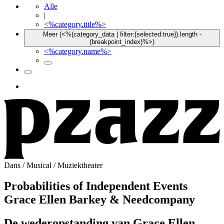
Alle
|
<%category.title%>
Meer (<%(category_data | filter:{selected:true}).length -
(breakpoint_index)%>)
<%category.name%>
Dans
/
Musical
/
Muziektheater
Probabilities of Independent Events
Grace Ellen Barkey & Needcompany
De wederopstanding van Grace Ellen