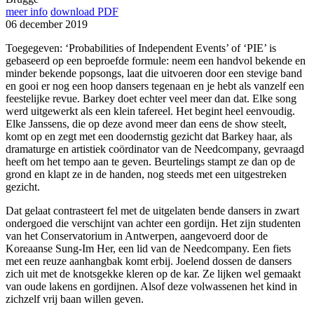
meer info
download PDF
06 december 2019
Toegegeven: ‘Probabilities of Independent Events’ of ‘PIE’ is
gebaseerd op een beproefde formule: neem een handvol bekende en
minder bekende popsongs, laat die uitvoeren door een stevige band
en gooi er nog een hoop dansers tegenaan en je hebt als vanzelf een
feestelijke revue. Barkey doet echter veel meer dan dat. Elke song
werd uitgewerkt als een klein tafereel. Het begint heel eenvoudig.
Elke Janssens, die op deze avond meer dan eens de show steelt,
komt op en zegt met een doodernstig gezicht dat Barkey haar, als
dramaturge en artistiek coördinator van de Needcompany, gevraagd
heeft om het tempo aan te geven. Beurtelings stampt ze dan op de
grond en klapt ze in de handen, nog steeds met een uitgestreken
gezicht.
Dat gelaat contrasteert fel met de uitgelaten bende dansers in zwart
ondergoed die verschijnt van achter een gordijn. Het zijn studenten
van het Conservatorium in Antwerpen, aangevoerd door de
Koreaanse Sung-Im Her, een lid van de Needcompany. Een fiets
met een reuze aanhangbak komt erbij. Joelend dossen de dansers
zich uit met de knotsgekke kleren op de kar. Ze lijken wel gemaakt
van oude lakens en gordijnen. Alsof deze volwassenen het kind in
zichzelf vrij baan willen geven.