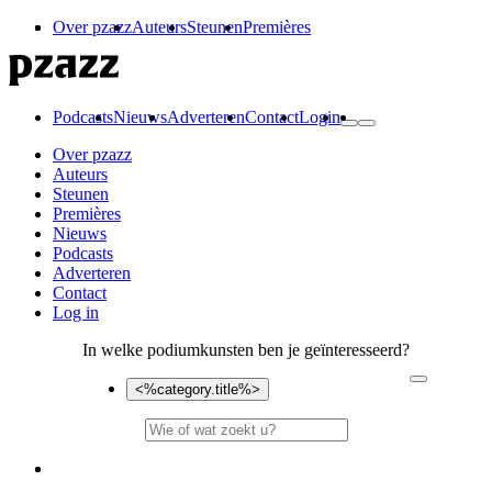
Over pzazz
Auteurs
Steunen
Premières
Podcasts
Nieuws
Adverteren
Contact
Login
Over pzazz
Auteurs
Steunen
Premières
Nieuws
Podcasts
Adverteren
Contact
Log in
In welke podiumkunsten ben je geïnteresseerd?
<%category.title%>