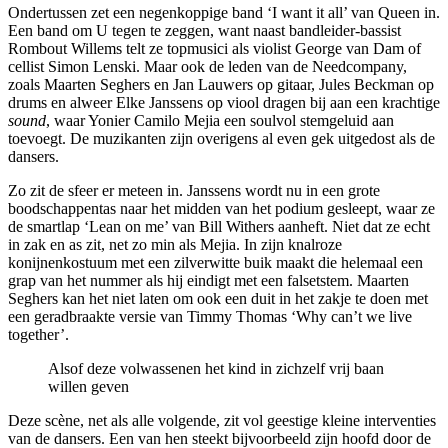
Ondertussen zet een negenkoppige band ‘I want it all’ van Queen in.
Een band om U tegen te zeggen, want naast bandleider-bassist
Rombout Willems telt ze topmusici als violist George van Dam of
cellist Simon Lenski. Maar ook de leden van de Needcompany,
zoals Maarten Seghers en Jan Lauwers op gitaar, Jules Beckman op
drums en alweer Elke Janssens op viool dragen bij aan een krachtige
sound
, waar Yonier Camilo Mejia een soulvol stemgeluid aan
toevoegt. De muzikanten zijn overigens al even gek uitgedost als de
dansers.
Zo zit de sfeer er meteen in. Janssens wordt nu in een grote
boodschappentas naar het midden van het podium gesleept, waar ze
de smartlap ‘Lean on me’ van Bill Withers aanheft. Niet dat ze echt
in zak en as zit, net zo min als Mejia. In zijn knalroze
konijnenkostuum met een zilverwitte buik maakt die helemaal een
grap van het nummer als hij eindigt met een falsetstem. Maarten
Seghers kan het niet laten om ook een duit in het zakje te doen met
een geradbraakte versie van Timmy Thomas ‘Why can’t we live
together’.
Alsof deze volwassenen het kind in zichzelf vrij baan
willen geven
Deze scène, net als alle volgende, zit vol geestige kleine interventies
van de dansers. Een van hen steekt bijvoorbeeld zijn hoofd door de