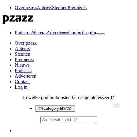
Over pzazz
Auteurs
Steunen
Premières
Podcasts
Nieuws
Adverteren
Contact
Login
Over pzazz
Auteurs
Steunen
Premières
Nieuws
Podcasts
Adverteren
Contact
Log in
In welke podiumkunsten ben je geïnteresseerd?
<%category.title%>