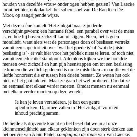
houden van dezelfde vrouw onder ogen hebben gezien? Van Laecke
toont het hier, ook dankzij het sobere spel van De Raedt en De
Moor, op aangrijpende wijze.
Met deze scène kantelt ‘Het zinkgat’ naar zijn derde
verschijningsvorm: een humane fabel, een parabel over wat de mens
is, en hoe hij boven zichzelf kan uitstijgen. Neen, het is geen
moraliteit, want niets wat de personages doen of beslissen vertrekt
vanuit een superioriteit over ‘wat het goede is’ of ‘wat de juiste
beslissing is’ - er valt hier voor het publiek niets te leren, of toch niet
vanuit een educatief standpunt. Ademloos kijken we toe hoe drie
mensen over zichzelf en hun pijn heenstappen om tot een beslissing
te komen die wellicht gedoemd is om te mislukken - maar die wel de
liefde honoreert die er tussen hen drieën bestaat. Ze weten het ook
niet, of het gaat lukken. Maar ze gaan het wel proberen. Omdat ze
nu eenmaal met elkaar verder moeten. Omdat mensen nu eenmaal
met elkaar verder moeten op deze wereld.
Je kan je leven veranderen, je kan een genre
openbreken. Daarmee vallen in ‘Het zinkgat’ vorm en
inhoud prachtig samen.
De liefde als drijvende kracht en het besef dat we in al onze
kleinmenselijkheid aan elkaar geklonken zijn doen sterk denken aan
het oeuvre van Alain Platel,
compagnon de route
van Van Laecke.