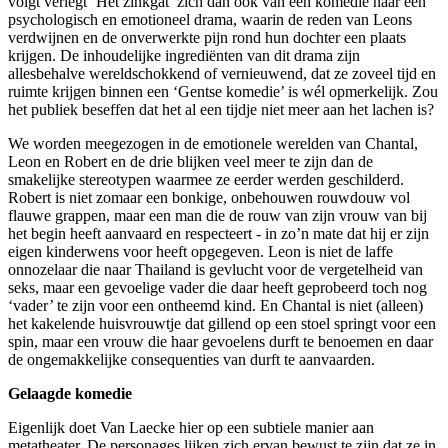
volgt verlegt ‘Het zinkgat’ zich dan ook van een komedie naar een
psychologisch en emotioneel drama, waarin de reden van Leons
verdwijnen en de onverwerkte pijn rond hun dochter een plaats
krijgen. De inhoudelijke ingrediënten van dit drama zijn
allesbehalve wereldschokkend of vernieuwend, dat ze zoveel tijd en
ruimte krijgen binnen een ‘Gentse komedie’ is wél opmerkelijk. Zou
het publiek beseffen dat het al een tijdje niet meer aan het lachen is?
We worden meegezogen in de emotionele werelden van Chantal,
Leon en Robert en de drie blijken veel meer te zijn dan de
smakelijke stereotypen waarmee ze eerder werden geschilderd.
Robert is niet zomaar een bonkige, onbehouwen rouwdouw vol
flauwe grappen, maar een man die de rouw van zijn vrouw van bij
het begin heeft aanvaard en respecteert - in zo’n mate dat hij er zijn
eigen kinderwens voor heeft opgegeven. Leon is niet de laffe
onnozelaar die naar Thailand is gevlucht voor de vergetelheid van
seks, maar een gevoelige vader die daar heeft geprobeerd toch nog
‘vader’ te zijn voor een ontheemd kind. En Chantal is niet (alleen)
het kakelende huisvrouwtje dat gillend op een stoel springt voor een
spin, maar een vrouw die haar gevoelens durft te benoemen en daar
de ongemakkelijke consequenties van durft te aanvaarden.
Gelaagde komedie
Eigenlijk doet Van Laecke hier op een subtiele manier aan
metatheater. De personages lijken zich ervan bewust te zijn dat ze in