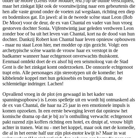
onder de
moore
(
Gents voor modder, red.
) op de bühne verschijnen,
maar het zinkgat lijkt ook de vooruitwijzing naar een gebeurtenis die
hen alle vaste grond onder de voeten zal wegslaan, richting een diep
en bodemloos gat. En jawel: al in de tweede scène staat Leon (Bob
De Moor) voor de deur, de ex van Chantal en vader van hun vroeg
gestorven dochter Sonia. Vijfentwintig jaar geleden verdween Leon
zonder boe of ba uit het leven van Chantal, kort na de dood van hun
dochter. Dankzij Robert kon Chantal haar leven opnieuw opbouwen
- maar nu staat Leon hier, met modder op zijn gezicht. Volgt: een
archetypische scène waarin de vrouw haar ex verstopt in de
badkamer wanneer haar echtgenoot onverwachts thuiskomt.
Eenmaal ontdekt doet de ex alsof hij een seismoloog van de Stad
Gent is die het zinkgat komt onderzoeken. De onnozele echtgenoot
trapt erin. Alle personages zijn stereotypen uit de komedie: het
kibbelende koppel met hun gekissebis en burgerlijk drama, de
schlemielige indringer. Lachen!
Opvallend vroeg in de plot (en gewaagd in het kader van
spanningsopbouw) is Leons spelletje uit en wordt hij ontmaskerd als
de ex van Chantal, die haar na 25 jaar in een emotionele impuls is
komen opzoeken. In een eerste beweging levert dat opnieuw het
komische drama op dat je bij zo’n onthulling verwacht: echtgenoot
pakt razend zijn koffers richting een hotel, ex druipt af, vrouw blijft
achter in tranen. Wat nu - met het koppel, maar ook met de komedie,
die al in het eerste half uur zijn plot-motor kwijt is? Maar in wat