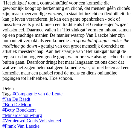
‘Het zinkgat’ toont, contra-intuïtief voor een komedie die
gewoonlijk boogt op herkenning en cliché, dat mensen géén clichés
zijn, maar meervoudige wezens, in staat tot inzicht en flexibiliteit. Je
kan je leven veranderen, je kan een genre openbreken - ook of
misschien zelfs juist binnen een traditie als het Gentse eigen’wijze’
volkstoneel. Daarmee vallen in ‘Het zinkgat’ vorm en inhoud samen
op een prachtige manier. De manier waarop Van Laecke hier zijn
humaniteit verpakt als een komedie -
a spoonful of sugar makes the
medicine go down
- getuigt van een groot menselijk doorzicht en
artistiek meesterschap. Aan het staartje van ‘Het zinkgat’ hangt de
regisseur dan nog een goede grap, waardoor we alsnog lachend naar
buiten gaan. Daardoor dringt het maar langzaam tot ons door dat
wat we net zagen helemaal geen komedie was, of niet helemaal een
komedie, maar een parabel rond de mens en diens onhandige
pogingen tot liefhebben. Hoe schoon.
Delen
Tags
#
Compagnie van de Leute
#
Jan De Raedt
#
Bob De Moor
#
Betty Bouckaert
#
Minardschouwburg
#
Vernieuwd Gents Volkstoneel
#
Frank Van Laecke