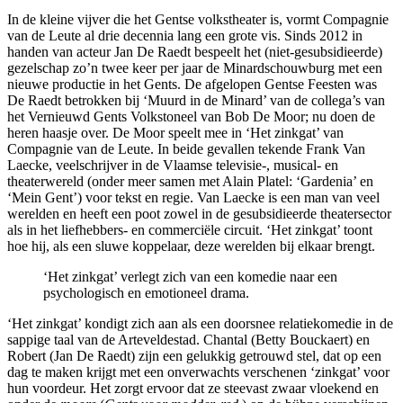
In de kleine vijver die het Gentse volkstheater is, vormt Compagnie
van de Leute al drie decennia lang een grote vis. Sinds 2012 in
handen van acteur Jan De Raedt bespeelt het (niet-gesubsidieerde)
gezelschap zo’n twee keer per jaar de Minardschouwburg met een
nieuwe productie in het Gents. De afgelopen Gentse Feesten was
De Raedt betrokken bij ‘Muurd in de Minard’ van de collega’s van
het Vernieuwd Gents Volkstoneel van Bob De Moor; nu doen de
heren haasje over. De Moor speelt mee in ‘Het zinkgat’ van
Compagnie van de Leute. In beide gevallen tekende Frank Van
Laecke, veelschrijver in de Vlaamse televisie-, musical- en
theaterwereld (onder meer samen met Alain Platel: ‘Gardenia’ en
‘Mein Gent’) voor tekst en regie. Van Laecke is een man van veel
werelden en heeft een poot zowel in de gesubsidieerde theatersector
als in het liefhebbers- en commerciële circuit. ‘Het zinkgat’ toont
hoe hij, als een sluwe koppelaar, deze werelden bij elkaar brengt.
‘Het zinkgat’ verlegt zich van een komedie naar een
psychologisch en emotioneel drama.
‘Het zinkgat’ kondigt zich aan als een doorsnee relatiekomedie in de
sappige taal van de Arteveldestad. Chantal (Betty Bouckaert) en
Robert (Jan De Raedt) zijn een gelukkig getrouwd stel, dat op een
dag te maken krijgt met een onverwachts verschenen ‘zinkgat’ voor
hun voordeur. Het zorgt ervoor dat ze steevast zwaar vloekend en