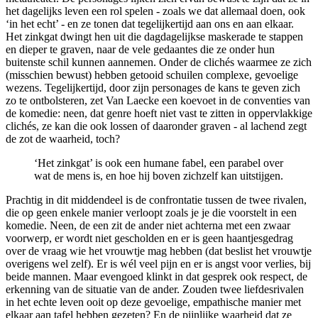
het dagelijks leven een rol spelen - zoals we dat allemaal doen, ook
‘in het echt’ - en ze tonen dat tegelijkertijd aan ons en aan elkaar.
Het zinkgat dwingt hen uit die dagdagelijkse maskerade te stappen
en dieper te graven, naar de vele gedaantes die ze onder hun
buitenste schil kunnen aannemen. Onder de clichés waarmee ze zich
(misschien bewust) hebben getooid schuilen complexe, gevoelige
wezens. Tegelijkertijd, door zijn personages de kans te geven zich
zo te ontbolsteren, zet Van Laecke een koevoet in de conventies van
de komedie: neen, dat genre hoeft niet vast te zitten in oppervlakkige
clichés, ze kan die ook lossen of daaronder graven - al lachend zegt
de zot de waarheid, toch?
‘Het zinkgat’ is ook een humane fabel, een parabel over
wat de mens is, en hoe hij boven zichzelf kan uitstijgen.
Prachtig in dit middendeel is de confrontatie tussen de twee rivalen,
die op geen enkele manier verloopt zoals je je die voorstelt in een
komedie. Neen, de een zit de ander niet achterna met een zwaar
voorwerp, er wordt niet gescholden en er is geen haantjesgedrag
over de vraag wie het vrouwtje mag hebben (dat beslist het vrouwtje
overigens wel zelf). Er is wél veel pijn en er is angst voor verlies, bij
beide mannen. Maar evengoed klinkt in dat gesprek ook respect, de
erkenning van de situatie van de ander. Zouden twee liefdesrivalen
in het echte leven ooit op deze gevoelige, empathische manier met
elkaar aan tafel hebben gezeten? En de pijnlijke waarheid dat ze