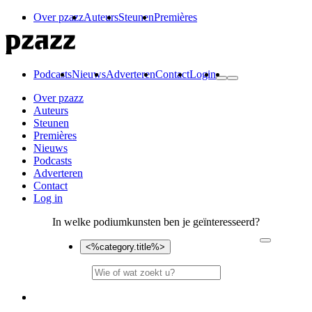
Over pzazz
Auteurs
Steunen
Premières
Podcasts
Nieuws
Adverteren
Contact
Login
Over pzazz
Auteurs
Steunen
Premières
Nieuws
Podcasts
Adverteren
Contact
Log in
In welke podiumkunsten ben je geïnteresseerd?
<%category.title%>