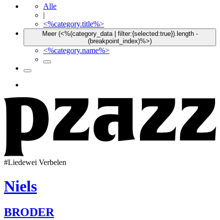
Alle
|
<%category.title%>
Meer (<%(category_data | filter:{selected:true}).length -
(breakpoint_index)%>)
<%category.name%>
#
Liedewei Verbelen
Niels
BRODER