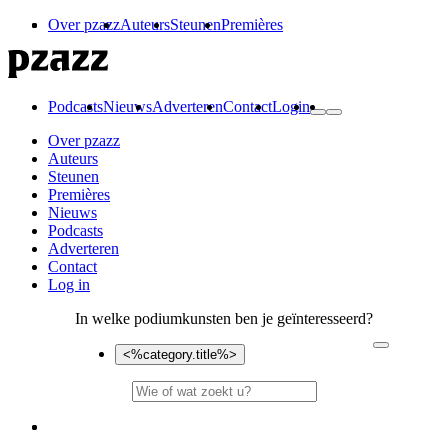
Over pzazz
Auteurs
Steunen
Premières
Podcasts
Nieuws
Adverteren
Contact
Login
Over pzazz
Auteurs
Steunen
Premières
Nieuws
Podcasts
Adverteren
Contact
Log in
In welke podiumkunsten ben je geïnteresseerd?
<%category.title%>