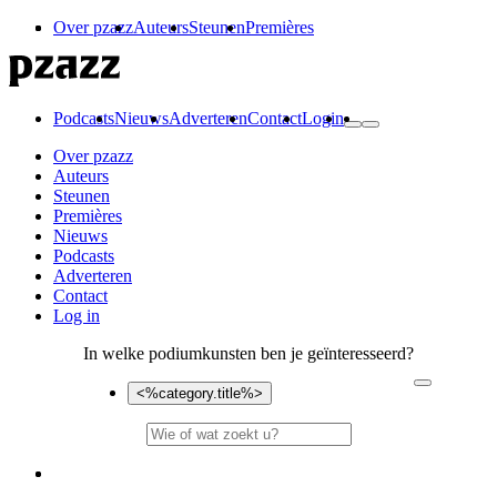
Over pzazz
Auteurs
Steunen
Premières
Podcasts
Nieuws
Adverteren
Contact
Login
Over pzazz
Auteurs
Steunen
Premières
Nieuws
Podcasts
Adverteren
Contact
Log in
In welke podiumkunsten ben je geïnteresseerd?
<%category.title%>