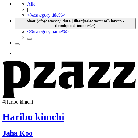
Alle
|
<%category.title%>
Meer (<%(category_data | filter:{selected:true}).length -
(breakpoint_index)%>)
<%category.name%>
#
Haribo kimchi
Haribo kimchi
Jaha Koo