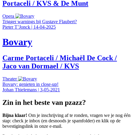
Portaceli / KVS & De Munt
Opera
Trigger warnings bij Gustave Flaubert?
Pieter T’Jonck
|
14-04-2025
Bovary
Carme Portaceli / Michaël De Cock /
Jaco van Dormael / KVS
Theater
Bovary: genieten in close-up!
Johan Thielemans
|
3-05-2021
Zin in het beste van pzazz?
Bijna klaar!
Om je inschrijving af te ronden, vragen we je nog één
stap: check je inbox (en desnoods je spamfolder) en klik op de
bevestigingslink in onze e-mail.