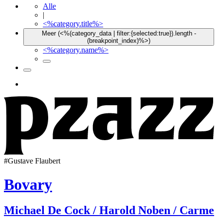
Alle
|
<%category.title%>
Meer (<%(category_data | filter:{selected:true}).length -
(breakpoint_index)%>)
<%category.name%>
#
Gustave Flaubert
Bovary
Michael De Cock / Harold Noben / Carme