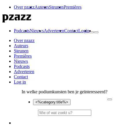
Over pzazz
Auteurs
Steunen
Premières
Podcasts
Nieuws
Adverteren
Contact
Login
Over pzazz
Auteurs
Steunen
Premières
Nieuws
Podcasts
Adverteren
Contact
Log in
In welke podiumkunsten ben je geïnteresseerd?
<%category.title%>