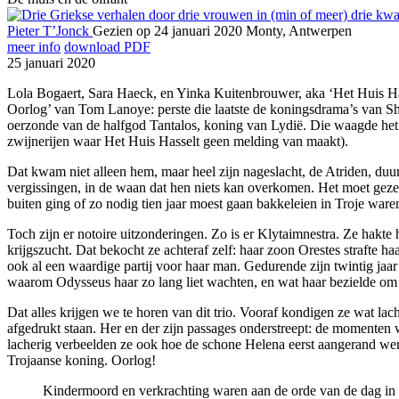
Pieter T’Jonck
Gezien op 24 januari 2020
Monty, Antwerpen
meer info
download PDF
25 januari 2020
Lola Bogaert, Sara Haeck, en Yinka Kuitenbrouwer, aka ‘Het Huis Has
Oorlog’ van Tom Lanoye: perste die laatste de koningsdrama’s van Sh
oerzonde van de halfgod Tantalos, koning van Lydië. Die waagde het o
zwijnerijen waar Het Huis Hasselt geen melding van maakt).
Dat kwam niet alleen hem, maar heel zijn nageslacht, de Atriden, duu
vergissingen, in de waan dat hen niets kan overkomen. Het moet geze
buiten ging of zo nodig tien jaar moest gaan bakkeleien in Troje waren
Toch zijn er notoire uitzonderingen. Zo is er Klytaimnestra. Ze hakt
krijgszucht. Dat bekocht ze achteraf zelf: haar zoon Orestes strafte h
ook al een waardige partij voor haar man. Gedurende zijn twintig jaar 
waarom Odysseus haar zo lang liet wachten, en wat haar bezielde om he
Dat alles krijgen we te horen van dit trio. Vooraf kondigen ze wat la
afgedrukt staan. Her en der zijn passages onderstreept: de momenten 
lacherig verbeelden ze ook hoe de schone Helena eerst aangerand we
Trojaanse koning. Oorlog!
Kindermoord en verkrachting waren aan de orde van de dag in