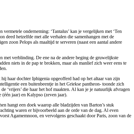
n vermetele onderneming: ‘Tantalus’ kan je vergelijken met ‘Ten
ton deed hetzelfde met alle verhalen die samenhangen met de
en zoon Pelops als maaltijd te serveren (naast een aantal andere
en met verblinding. De ene na de andere beging de gruwelijkste
den niets in de pap te brokken, maar als manlief zich weer eens te
den.
ij haar dochter Iphigenia opgeofferd had op het altaar van zijn
ntelligentie een buitenbeentje in het Griekse pantheon- toonde zich
e ‘vrijers’ die haar het hof maakten. Al kan je je natuurlijk afvragen
 (één jaar) en Kalypso (zeven jaar).
r hen hangt een doek waarop alle bladzijden van Barton’s stuk
rachting waren er bijvoorbeeld aan de orde van de dag. Al even
ervorst Agamemnoon, en vervolgens geschaakt door Paris, zoon van de