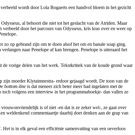
r verbeeld wordt door Lola Bogaerts een handvol bloem in het gezicht
dysseus, al behoort die niet tot het geslacht van de Atriden. Maar
h verbeeld door het parcours van Odysseus, kris kras over en weer op
Penelope.
 er zo op gebrand zijn om te doen alsof het om en banale soap ging.
n verlangen naar Penelope af kan brengen. Penelope is uiteraard het
uit de vorige delen van het werk. Tekstkritiek van de koude grond waar
 op zijn moeder Klytaimnestra- erdoor gejaagd wordt. De toon van de
 De
bottom-line
is dat meneer zich beter meer had ingelaten met de
trio toch volgens een interview in het programmaboekje- dan vallen ze
vrouwonvriendelijk is of niet -en dat is ze zeker wel-, ze gaat over
 Een weldenkend commentaartje daarbij doet denken aan de grap van
. Het is in elk geval een efficiënte samenvatting van een oeverloos