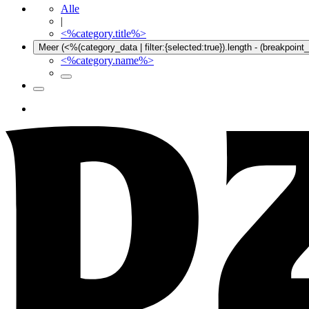
Alle
|
<%category.title%>
Meer (<%(category_data | filter:{selected:true}).length - (breakpoin
<%category.name%>