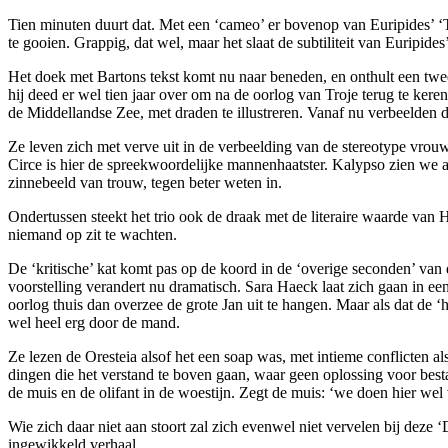
Tien minuten duurt dat. Met een ‘cameo’ er bovenop van Euripides’ ‘T
te gooien. Grappig, dat wel, maar het slaat de subtiliteit van Euripid
Het doek met Bartons tekst komt nu naar beneden, en onthult een twee
hij deed er wel tien jaar over om na de oorlog van Troje terug te ke
de Middellandse Zee, met draden te illustreren. Vanaf nu verbeelden 
Ze leven zich met verve uit in de verbeelding van de stereotype vrouw
Circe is hier de spreekwoordelijke mannenhaatster. Kalypso zien we a
zinnebeeld van trouw, tegen beter weten in.
Ondertussen steekt het trio ook de draak met de literaire waarde van 
niemand op zit te wachten.
De ‘kritische’ kat komt pas op de koord in de ‘overige seconden’ van
voorstelling verandert nu dramatisch. Sara Haeck laat zich gaan in
oorlog thuis dan overzee de grote Jan uit te hangen. Maar als dat de ‘
wel heel erg door de mand.
Ze lezen de Oresteia alsof het een soap was, met intieme conflicten als
dingen die het verstand te boven gaan, waar geen oplossing voor be
de muis en de olifant in de woestijn. Zegt de muis: ‘we doen hier wel
Wie zich daar niet aan stoort zal zich evenwel niet vervelen bij deze 
ingewikkeld verhaal.