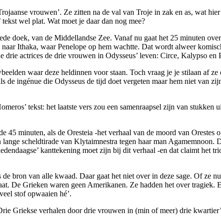
rojaanse vrouwen’. Ze zitten na de val van Troje in zak en as, wat hie
es’ tekst wel plat. Wat moet je daar dan nog mee?
de doek, van de Middellandse Zee. Vanaf nu gaat het 25 minuten over O
ren naar Ithaka, waar Penelope op hem wachtte. Dat wordt alweer komisc
de drie actrices de drie vrouwen in Odysseus’ leven: Circe, Kalypso en 
beelden waar deze heldinnen voor staan. Toch vraag je je stilaan af ze
ls de ingénue die Odysseus de tijd doet vergeten maar hem niet van zij
Homeros’ tekst: het laatste vers zou een samenraapsel zijn van stukken 
 de 45 minuten, als de Oresteia -het verhaal van de moord van Orestes
 een lange scheldtirade van Klytaimnestra tegen haar man Agamemnoon.
hedendaagse’ kanttekening moet zijn bij dit verhaal -en dat claimt het 
 de bron van alle kwaad. Daar gaat het niet over in deze sage. Of ze nu 
staat. De Grieken waren geen Amerikanen. Ze hadden het over tragiek.
 veel stof opwaaien hé’.
‘Drie Griekse verhalen door drie vrouwen in (min of meer) drie kwartier’