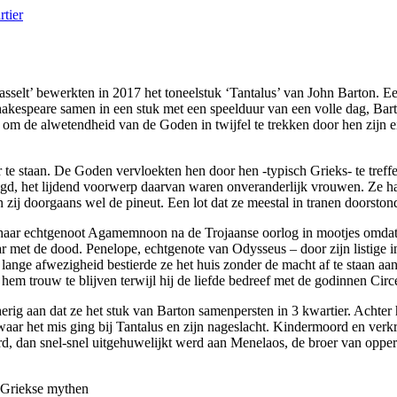
selt’ bewerkten in 2017 het toneelstuk ‘Tantalus’ van John Barton. Ee
akespeare samen in een stuk met een speelduur van een volle dag, Bar
m de alwetendheid van de Goden in twijfel te trekken door hen zijn eig
r te staan. De Goden vervloekten hen door hen -typisch Grieks- te treff
gd, het lijdend voorwerp daarvan waren onveranderlijk vrouwen. Ze had
 zij doorgaans wel de pineut. Een lot dat ze meestal in tranen doorston
e haar echtgenoot Agamemnoon na de Trojaanse oorlog in mootjes omdat h
aar met de dood. Penelope, echtgenote van Odysseus – door zijn listige i
lange afwezigheid bestierde ze het huis zonder de macht af te staan aan d
m trouw te blijven terwijl hij de liefde bedreef met de godinnen Circe
cherig aan dat ze het stuk van Barton samenpersten in 3 kwartier. Achte
waar het mis ging bij Tantalus en zijn nageslacht. Kindermoord en verk
rd, dan snel-snel uitgehuwelijkt werd aan Menelaos, de broer van opp
 Griekse mythen